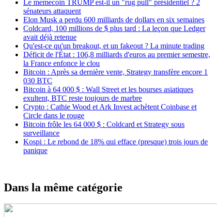
Le memecoin TRUMP est-il un "rug pull" présidentiel ? 2
sénateurs attaquent
Elon Musk a perdu 600 milliards de dollars en six semaines
Coldcard, 100 millions de $ plus tard : La leçon que Ledger
avait déjà retenue
Qu'est-ce qu'un breakout, et un fakeout ? La minute trading
Déficit de l'État : 106,8 milliards d'euros au premier semestre,
la France enfonce le clou
Bitcoin : Après sa dernière vente, Strategy transfère encore 1
030 BTC
Bitcoin à 64 000 $ : Wall Street et les bourses asiatiques
exultent, BTC reste toujours de marbre
Crypto : Cathie Wood et Ark Invest achètent Coinbase et
Circle dans le rouge
Bitcoin frôle les 64 000 $ : Coldcard et Strategy sous
surveillance
Kospi : Le rebond de 18% qui efface (presque) trois jours de
panique
Dans la même catégorie