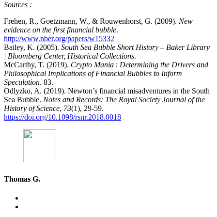
Sources :
Frehen, R., Goetzmann, W., & Rouwenhorst, G. (2009).
New
evidence on the first financial bubble
.
http://www.nber.org/papers/w15332
Bailey, K. (2005).
South Sea Bubble Short History – Baker Library
| Bloomberg Center, Historical Collections
.
McCarthy, T. (2019).
Crypto Mania : Determining the Drivers and
Philosophical Implications of Financial Bubbles to Inform
Speculation
. 83.
Odlyzko, A. (2019). Newton’s financial misadventures in the South
Sea Bubble.
Notes and Records: The Royal Society Journal of the
History of Science
,
73
(1), 29‑59.
https://doi.org/10.1098/rsnr.2018.0018
Thomas G.