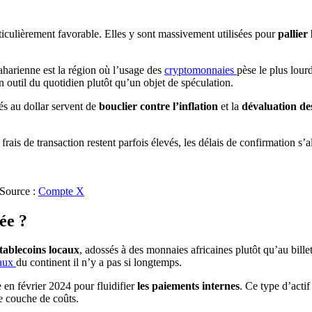
rticulièrement favorable. Elles y sont massivement utilisées pour
pallier
aharienne est la région où l’usage des
cryptomonnaies
pèse le plus lour
n outil du quotidien plutôt qu’un objet de spéculation.
és au dollar servent de
bouclier contre l’inflation
et la
dévaluation de
frais de transaction restent parfois élevés, les délais de confirmation s’
 Source :
Compte X
ée ?
stablecoins locaux
, adossés à des monnaies africaines plutôt qu’au billet
raux
du continent il n’y a pas si longtemps.
 en février 2024 pour fluidifier
les paiements internes
. Ce type d’actif
ne couche de coûts.