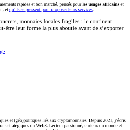
s paiements rapides et bon marché, pensés pour
les usages africains
et
nt, et
qu’ils se pressent pour proposer leurs services
.
ncrets, monnaies locales fragiles : le continent
ut-être leur forme la plus aboutie avant de s’exporter
ques et (géo)politiques liés aux cryptomonnaies. Depuis 2021, j’écris
ions stratégiques du Web3. Lecteur passionné, curieux du monde et