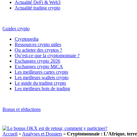
Actualité DeFi & Web3
Actualité trading crypto
Guides crypto
Cryptopedia
Ressources crypto utiles
Ou acheter des cryptos ?
Qu’est-ce que la cryptomonnaie ?
Exchanges crypto 2026
Exchanges crypto MiCA
Les meilleures cartes crypto
Les meilleurs wallets crypto
Le guide du trading crypto
Les meilleurs bots de trading
Bonus et réductions
Accueil
»
Analyses et Dossiers
»
Cryptomonnaie : L’Afrique, terre 