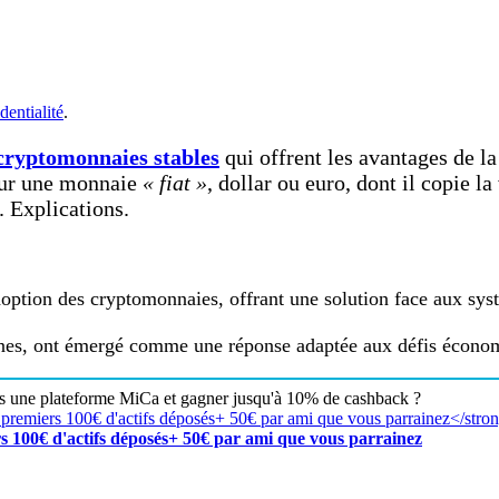
dentialité
.
 cryptomonnaies stables
qui offrent les avantages de la
 sur une monnaie
« fiat »
, dollar ou euro, dont il copie la
. Explications.
doption des cryptomonnaies, offrant une solution face aux systè
ines, ont émergé comme une réponse adaptée aux défis économi
rs une plateforme MiCa et gagner jusqu'à 10% de cashback ?
s 100€ d'actifs déposés+ 50€ par ami que vous parrainez