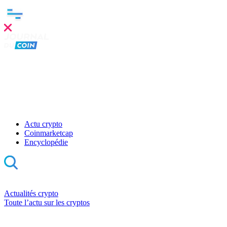
Actu crypto
Coinmarketcap
Encyclopédie
Actualités crypto
Toute l’actu sur les cryptos