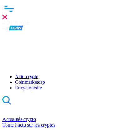
Actu crypto
Coinmarketcap
Encyclopédie
Actualités crypto
Toute l’actu sur les cryptos