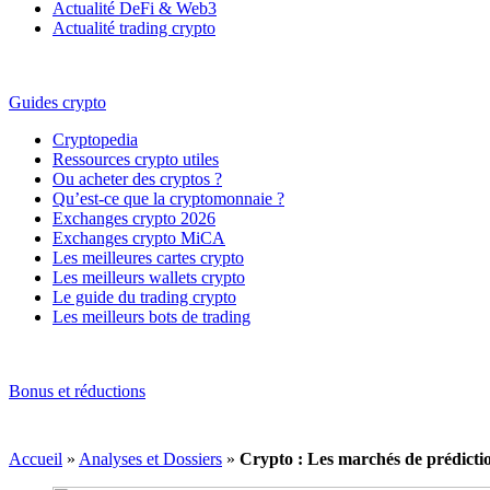
Actualité DeFi & Web3
Actualité trading crypto
Guides crypto
Cryptopedia
Ressources crypto utiles
Ou acheter des cryptos ?
Qu’est-ce que la cryptomonnaie ?
Exchanges crypto 2026
Exchanges crypto MiCA
Les meilleures cartes crypto
Les meilleurs wallets crypto
Le guide du trading crypto
Les meilleurs bots de trading
Bonus et réductions
Accueil
»
Analyses et Dossiers
»
Crypto : Les marchés de prédiction