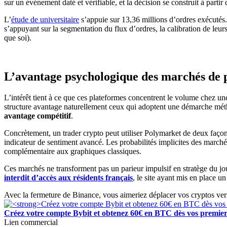
sur un événement daté et vérifiable, et la décision se construit à part
L’
étude de universitaire
s’appuie sur 13,36 millions d’ordres exécutés.
s’appuyant sur la segmentation du flux d’ordres, la calibration de leur
que soi).
L’avantage psychologique des marchés de 
L’intérêt tient à ce que ces plateformes concentrent le volume chez u
structure avantage naturellement ceux qui adoptent une démarche méth
avantage compétitif
.
Concrètement, un trader crypto peut utiliser Polymarket de deux faço
indicateur de sentiment avancé. Les probabilités implicites des marchés
complémentaire aux graphiques classiques.
Ces marchés ne transforment pas un parieur impulsif en stratège du jo
interdit d’accès aux résidents français
, le site ayant mis en place u
Avec la fermeture de Binance, vous aimeriez déplacer vos cryptos ve
Créez votre compte Bybit et obtenez 60€ en BTC dès vos premier
Lien commercial