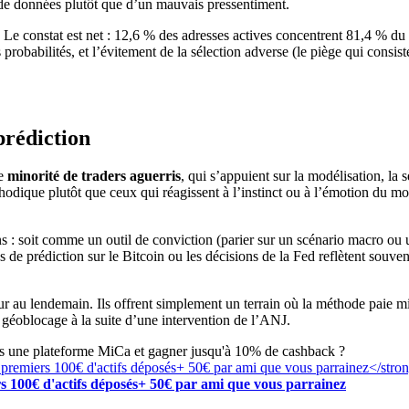
ir de données plutôt que d’un mauvais pressentiment.
 Le constat est net : 12,6 % des adresses actives concentrent 81,4 % du
s probabilités, et l’évitement de la sélection adverse (le piège qui cons
prédiction
ne
minorité de traders aguerris
, qui s’appuient sur la modélisation, la 
odique plutôt que ceux qui réagissent à l’instinct ou à l’émotion du m
ns : soit comme un outil de conviction (parier sur un scénario macro o
 de prédiction sur le Bitcoin ou les décisions de la Fed reflètent souvent
ur au lendemain. Ils offrent simplement un terrain où la méthode paie m
n géoblocage à la suite d’une intervention de l’ANJ.
rs une plateforme MiCa et gagner jusqu'à 10% de cashback ?
s 100€ d'actifs déposés+ 50€ par ami que vous parrainez