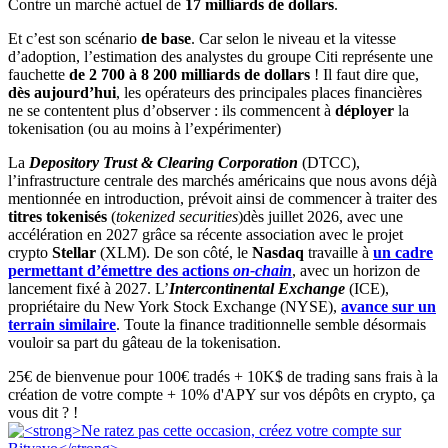
Contre un marché actuel de
17 milliards de dollars
.
Et c’est son scénario
de base
. Car selon le niveau et la vitesse
d’adoption, l’estimation des analystes du groupe Citi représente une
fauchette
de 2 700 à 8 200 milliards de dollars
! Il faut dire que,
dès aujourd’hui
, les opérateurs des principales places financières
ne se contentent plus d’observer : ils commencent à
déployer
la
tokenisation (ou au moins à l’expérimenter)
La
Depository Trust & Clearing Corporation
(DTCC),
l’infrastructure centrale des marchés américains que nous avons déjà
mentionnée en introduction, prévoit ainsi de commencer à traiter des
titres tokenisés
(
tokenized securities
)dès juillet 2026, avec une
accélération en 2027 grâce sa récente association avec le projet
crypto
Stellar
(XLM). De son côté, le
Nasdaq
travaille à
un cadre
permettant d’émettre des actions
on-chain
, avec un horizon de
lancement fixé à 2027. L’
Intercontinental Exchange
(ICE),
propriétaire du New York Stock Exchange (NYSE),
avance sur un
terrain similaire
. Toute la finance traditionnelle semble désormais
vouloir sa part du gâteau de la tokenisation.
25€ de bienvenue pour 100€ tradés + 10K$ de trading sans frais à la
création de votre compte + 10% d'APY sur vos dépôts en crypto, ça
vous dit ? !