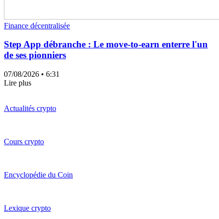
Finance décentralisée
Step App débranche : Le move-to-earn enterre l'un
de ses pionniers
07/08/2026
• 6:31
Lire plus
Actualités crypto
Cours crypto
Encyclopédie du Coin
Lexique crypto