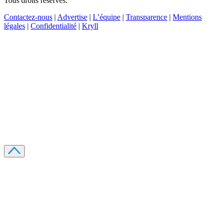
Tous droits réservés.
Contactez-nous
|
Advertise
|
L’équipe
|
Transparence
|
Mentions
légales
|
Confidentialité
|
Kryll
Recevez votre guide PDF complet de 39 pages
Comment débuter dans les cryptos en 2026
Recevoir
Oui, j'accepte de recevoir des emails selon votre
politique de confidentialité
.