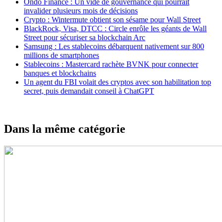
Ondo Finance : Un vide de gouvernance qui pourrait
invalider plusieurs mois de décisions
Crypto : Wintermute obtient son sésame pour Wall Street
BlackRock, Visa, DTCC : Circle enrôle les géants de Wall
Street pour sécuriser sa blockchain Arc
Samsung : Les stablecoins débarquent nativement sur 800
millions de smartphones
Stablecoins : Mastercard rachète BVNK pour connecter
banques et blockchains
Un agent du FBI volait des cryptos avec son habilitation top
secret, puis demandait conseil à ChatGPT
Dans la même catégorie