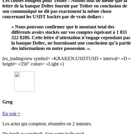
Les choses bougent pour Tether ! Notons tout de même que la
lettre de la banque Deltec fournie par Tether en conclusion de
son communiqué ne dit pas exactement la même chose
concernant les USDT backés par de vrais dollars :
« Nous pouvons confirmer que le montant total des
différents avoirs stockés sur vos comptes équivaut à 1 831
322 828$. Cette lettre d’attestation n’engage cependant pas
la banque Deltec, ne fournissant une conclusion qu’à partir
des informations en notre possession. ».
[es_tradingview symbol= »KRAKEN:USDTUSD » interval= »D »
height= »350″ colors= »Light »]
Greg
En voir +
Les actus qui comptent, résumées
en 2 minutes.
Du lundi au vendredi, dans votre boîte mail.