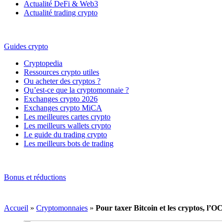
Actualité DeFi & Web3
Actualité trading crypto
Guides crypto
Cryptopedia
Ressources crypto utiles
Ou acheter des cryptos ?
Qu’est-ce que la cryptomonnaie ?
Exchanges crypto 2026
Exchanges crypto MiCA
Les meilleures cartes crypto
Les meilleurs wallets crypto
Le guide du trading crypto
Les meilleurs bots de trading
Bonus et réductions
Accueil
»
Cryptomonnaies
»
Pour taxer Bitcoin et les cryptos, l