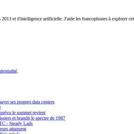
3 et d'intelligence artificielle. J'aide les francophones à explorer ce
dentialité
.
payer ses propres data centers
r
 prévu le sommet revient
siers et brandit le spectre de 1987
BTC - Steady Lads
eurs attaquent