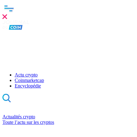
Actu crypto
Coinmarketcap
Encyclopédie
Actualités crypto
Toute l’actu sur les cryptos