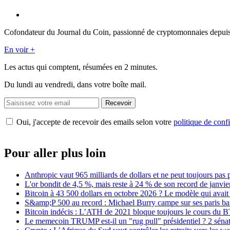
Cofondateur du Journal du Coin, passionné de cryptomonnaies depuis 201
En voir +
Les actus qui comptent, résumées
en 2 minutes.
Du lundi au vendredi, dans votre boîte mail.
Recevoir
Oui, j'accepte de recevoir des emails selon votre
politique de confi
Pour aller plus loin
Anthropic vaut 965 milliards de dollars et ne peut toujours pas 
L'or bondit de 4,5 %, mais reste à 24 % de son record de janvie
Bitcoin à 43 500 dollars en octobre 2026 ? Le modèle qui avait
S&amp;P 500 au record : Michael Burry campe sur ses paris bais
Bitcoin indécis : L’ATH de 2021 bloque toujours le cours du 
Le memecoin TRUMP est-il un "rug pull" présidentiel ? 2 sénat