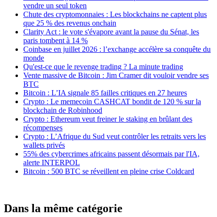
vendre un seul token
Chute des cryptomonnaies : Les blockchains ne captent plus
que 25 % des revenus onchain
Clarity Act : le vote s'évapore avant la pause du Sénat, les
paris tombent à 14 %
Coinbase en juillet 2026 : l’exchange accélère sa conquête du
monde
Qu'est-ce que le revenge trading ? La minute trading
Vente massive de Bitcoin : Jim Cramer dit vouloir vendre ses
BTC
Bitcoin : L’IA signale 85 failles critiques en 27 heures
Crypto : Le memecoin CASHCAT bondit de 120 % sur la
blockchain de Robinhood
Crypto : Ethereum veut freiner le staking en brûlant des
récompenses
Crypto : L’Afrique du Sud veut contrôler les retraits vers les
wallets privés
55% des cybercrimes africains passent désormais par l'IA,
alerte INTERPOL
Bitcoin : 500 BTC se réveillent en pleine crise Coldcard
Dans la même catégorie