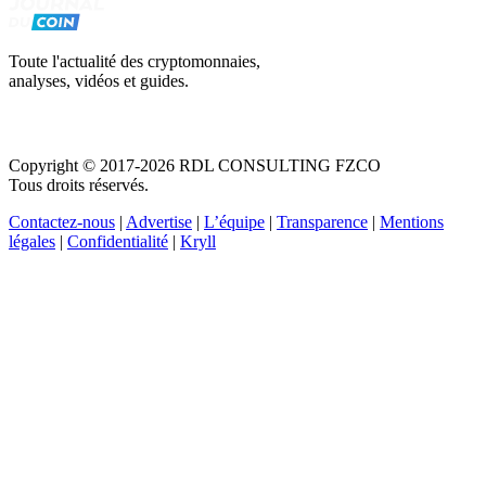
Toute l'actualité des cryptomonnaies,
analyses, vidéos et guides.
Copyright © 2017-2026 RDL CONSULTING FZCO
Tous droits réservés.
Contactez-nous
|
Advertise
|
L’équipe
|
Transparence
|
Mentions
légales
|
Confidentialité
|
Kryll
Recevez votre guide PDF complet de 39 pages
Comment débuter dans les cryptos en 2026
Recevoir
Oui, j'accepte de recevoir des emails selon votre
politique de confidentialité
.