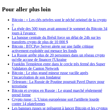
Pour aller plus loin
Bitcoin : « Les clés privées sont le péché originel de la crypto
»
La règle des 500 jours avait annoncé le sommet du Bitcoin 34
jours à l'avance
La banque centrale du Brésil force un délai de 24h sur les
transferts crypto de plus de 10 000 $
Bitcoin : BTCPay Server alerte sur une faille critique
activement exploitée qui menace les fonds
La Russie arrête plus de 20 personnes dans un réseau crypto
qu'elle accuse de financer l'Ukraine
Franklin Templeton entre dans le cercle très fermé des Super
Validators de Canton Network
Bitcoin : Le plus grand mineur russe vacille après
l’incarcération de son fondateur
Telegram : La Russie de Poutine poursuit Pavel Durov pour
terrorisme
Bitcoin et cryptos en Russie : Le grand marché réglementé
prend forme
Crypto russe : L’Union européenne sort l'artillerie lourde
contre 14 plateformes
Les banques russes se préparent à lancer Bitcoin et les cryptos