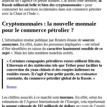
dépêche de l’agence ce presse Reuters. Car selon cette dernière,
la
Russie utiliserait belle et bien des cryptomonnaies
« pour
contourner les sanctions occidentales dans son commerce pétrolier
avec la Chine et l’Inde ».
Cryptomonnaies : la nouvelle monnaie
pour le commerce pétrolier ?
L’information rendue publique par Reuters émane de
sources
anonymes
. En effet, toutes les personnes impliquées « ont refusé
d’être identifiées en raison du
caractère hautement sensible de ce
sujet
». Mais les faits semblent toutefois avérés.
« Certaines compagnies pétrolières russes utilisent Bitcoin,
Ethereum et des stablecoins tels que Tether pour faciliter la
conversion du yuan chinois et des roupies indiennes en
roubles russes. Il s’agit d’une petite partie, en croissance
constante, du commerce pétrolier global de la Russie. »
Reuters
Les chiffres associés à ce marché sont
énormes
. En effet, selon les
estimations de l’Agence Internationale de l’Energie, cela représentait
la somme colossale de 192 milliards de dollars
au cours de l’année