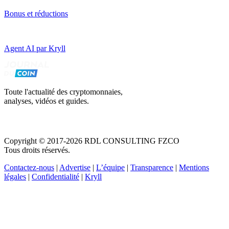
Bonus et réductions
Agent AI par Kryll
Toute l'actualité des cryptomonnaies,
analyses, vidéos et guides.
Copyright © 2017-2026 RDL CONSULTING FZCO
Tous droits réservés.
Contactez-nous
|
Advertise
|
L’équipe
|
Transparence
|
Mentions
légales
|
Confidentialité
|
Kryll
Recevez votre guide PDF complet de 39 pages
Comment débuter dans les cryptos en 2026