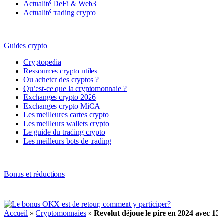
Actualité DeFi & Web3
Actualité trading crypto
Guides crypto
Cryptopedia
Ressources crypto utiles
Ou acheter des cryptos ?
Qu’est-ce que la cryptomonnaie ?
Exchanges crypto 2026
Exchanges crypto MiCA
Les meilleures cartes crypto
Les meilleurs wallets crypto
Le guide du trading crypto
Les meilleurs bots de trading
Bonus et réductions
Accueil
»
Cryptomonnaies
»
Revolut déjoue le pire en 2024 avec 13