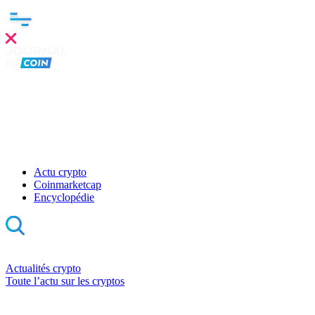
Actu crypto
Coinmarketcap
Encyclopédie
Actualités crypto
Toute l’actu sur les cryptos