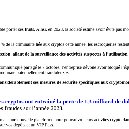
le porter ses fruits. Ainsi, en 2023, la société estime avoir évité pas m
% de la criminalité liée aux cryptos cette année, les escroqueries resten
n, allant de la surveillance des activités suspectes à l’utilisation 
 communiqué partagé le 7 octobre, l’entreprise dévoile avoir bloqué l’é
omonnaie potentiellement frauduleux ».
r considérablement ses mesures de sécurité spécifiques aux crypto
s cryptos ont entraîné la perte de 1,3 milliard de do
s fraudes sur l’année 2023.
rmais une nouvelle plateforme pour poursuivre leurs activités crypto d
sur vos dépôts et un VIP Pass.