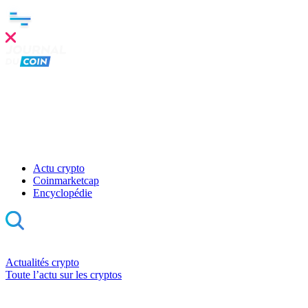
Actu crypto
Coinmarketcap
Encyclopédie
Actualités crypto
Toute l’actu sur les cryptos