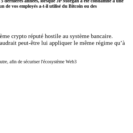
es 5 dernières années, lorsque JP Morgan a été condamné à une
 vos employés a-t-il utilisé du Bitcoin ou des
ème crypto réputé hostile au système bancaire.
 faudrait peut-être lui appliquer le même régime qu’à
autre, afin de sécuriser l'écosystème Web3