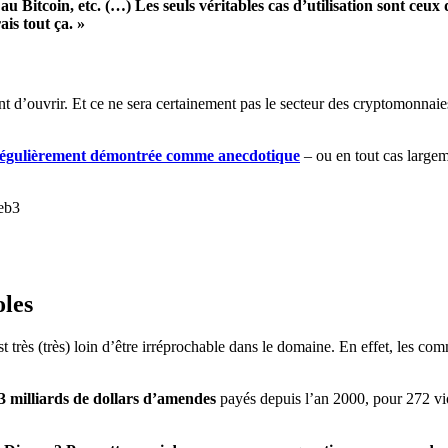
 Bitcoin, etc. (…) Les seuls véritables cas d’utilisation sont ceux
ais tout ça. »
vant d’ouvrir. Et ce ne sera certainement pas le secteur des cryptomonnai
est régulièrement démontrée comme anecdotique
– ou en tout cas largem
Web3
oles
 très (très) loin d’être irréprochable dans le domaine. En effet, les c
3 milliards de dollars d’amendes
payés depuis l’an 2000, pour 272 vi