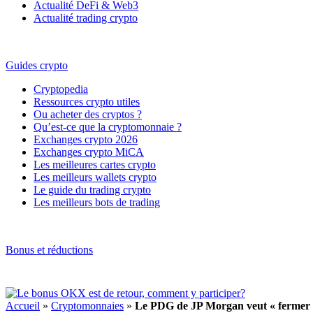
Actualité DeFi & Web3
Actualité trading crypto
Guides crypto
Cryptopedia
Ressources crypto utiles
Ou acheter des cryptos ?
Qu’est-ce que la cryptomonnaie ?
Exchanges crypto 2026
Exchanges crypto MiCA
Les meilleures cartes crypto
Les meilleurs wallets crypto
Le guide du trading crypto
Les meilleurs bots de trading
Bonus et réductions
Accueil
»
Cryptomonnaies
»
Le PDG de JP Morgan veut « fermer » 