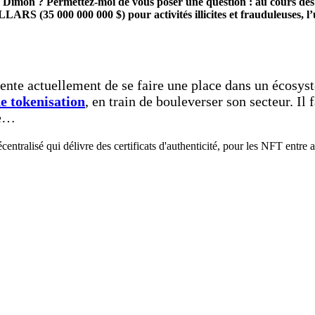
mie Dimon ? Permettez-moi de vous poser une question : au cours d
 000 000 $) pour activités illicites et frauduleuses, l’un de
nte actuellement de se faire une place dans un écosyst
e tokenisation
, en train de bouleverser son secteur. Il
le…
ntralisé qui délivre des certificats d'authenticité, pour les NFT entre 