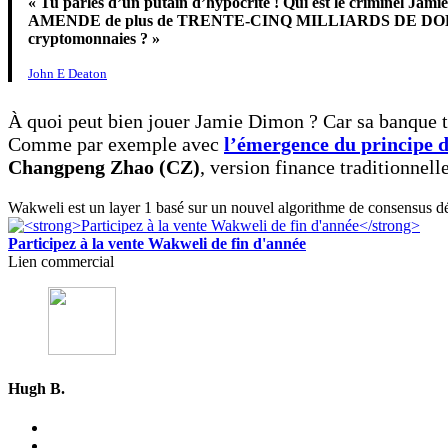
« Tu parles d’un putain d’hypocrite ! Qui est le criminel Ja
AMENDE de plus de TRENTE-CINQ MILLIARDS DE DOLLARS (35 000
cryptomonnaies ? »
John E Deaton
À quoi peut bien jouer Jamie Dimon ? Car sa banque te
Comme par exemple avec
l’émergence du principe d
Changpeng Zhao (CZ)
, version finance traditionnel
Wakweli est un layer 1 basé sur un nouvel algorithme de consensus déce
Participez à la vente Wakweli de fin d'année
Lien commercial
Hugh B.