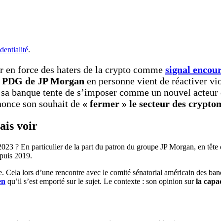
dentialité
.
tour en force des haters de la crypto comme
signal encou
e
PDG de JP Morgan
en personne vient de réactiver v
que sa banque tente de s’imposer comme un nouvel acte
nonce son souhait de
« fermer » le secteur des crypt
ais voir
 2023 ? En particulier de la part du patron du groupe JP Morgan, en tête
puis 2019.
ne. Cela lors d’une rencontre avec le comité sénatorial américain des ba
en
qu’il s’est emporté sur le sujet. Le contexte : son opinion sur
la capa