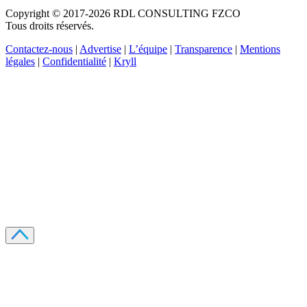
Copyright © 2017-2026 RDL CONSULTING FZCO
Tous droits réservés.
Contactez-nous
|
Advertise
|
L’équipe
|
Transparence
|
Mentions
légales
|
Confidentialité
|
Kryll
Recevez votre guide PDF complet de 39 pages
Comment débuter dans les cryptos en 2026
Recevoir
Oui, j'accepte de recevoir des emails selon votre
politique de confidentialité
.