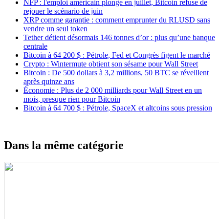
NFP : l'emploi américain plonge en juillet, Bitcoin refuse de
rejouer le scénario de juin
XRP comme garantie : comment emprunter du RLUSD sans
vendre un seul token
Tether détient désormais 146 tonnes d’or : plus qu’une banque
centrale
Bitcoin à 64 200 $ : Pétrole, Fed et Congrès figent le marché
Crypto : Wintermute obtient son sésame pour Wall Street
Bitcoin : De 500 dollars à 3,2 millions, 50 BTC se réveillent
après quinze ans
Économie : Plus de 2 000 milliards pour Wall Street en un
mois, presque rien pour Bitcoin
Bitcoin à 64 700 $ : Pétrole, SpaceX et altcoins sous pression
Dans la même catégorie