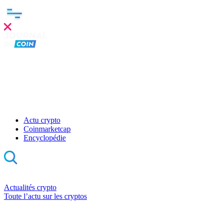
Actu crypto
Coinmarketcap
Encyclopédie
Actualités crypto
Toute l’actu sur les cryptos