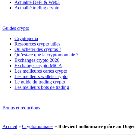
Actualité DeFi & Web3
Actualité trading crypto
Guides crypto
Cryptopedia
Ressources crypto utiles
Ou acheter des cryptos ?
Qu’est-ce que la cryptomonnaie ?
Exchanges crypto 2026
Exchanges crypto MiCA
Les meilleures cartes crypto
Les meilleurs wallets crypto
Le guide du trading crypto
Les meilleurs bots de trading
Bonus et réductions
Accueil
»
Cryptomonnaies
»
Il devient millionnaire grâce au Doge