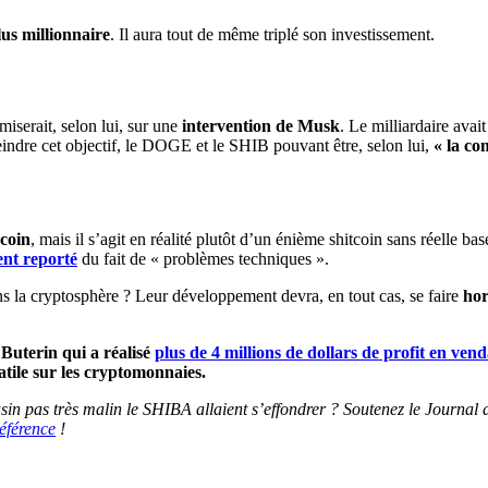
lus millionnaire
. Il aura tout de même triplé son investissement.
iserait, selon lui, sur une
intervention de Musk
. Le milliardaire ava
indre cet objectif, le DOGE et le SHIB pouvant être, selon lui,
« la co
coin
, mais il s’agit en réalité plutôt d’un énième shitcoin sans réelle bas
ent reporté
du fait de « problèmes techniques ».
 la cryptosphère ? Leur développement devra, en tout cas, se faire
hor
 Buterin qui a réalisé
plus de 4 millions de dollars de profit en ve
tile sur les cryptomonnaies.
n pas très malin le SHIBA allaient s’effondrer ? Soutenez le Journal d
éférence
!