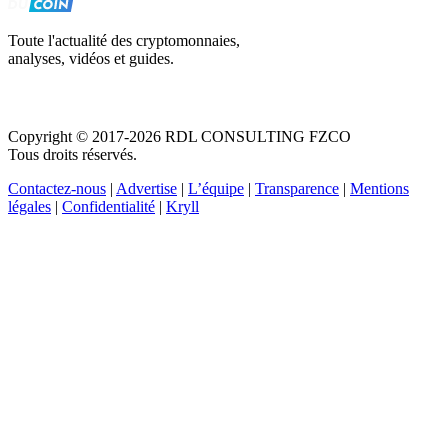
Toute l'actualité des cryptomonnaies,
analyses, vidéos et guides.
Copyright © 2017-2026 RDL CONSULTING FZCO
Tous droits réservés.
Contactez-nous
|
Advertise
|
L’équipe
|
Transparence
|
Mentions
légales
|
Confidentialité
|
Kryll
Recevez votre guide PDF complet de 39 pages
Comment débuter dans les cryptos en 2026
Recevoir
Oui, j'accepte de recevoir des emails selon votre
politique de confidentialité
.