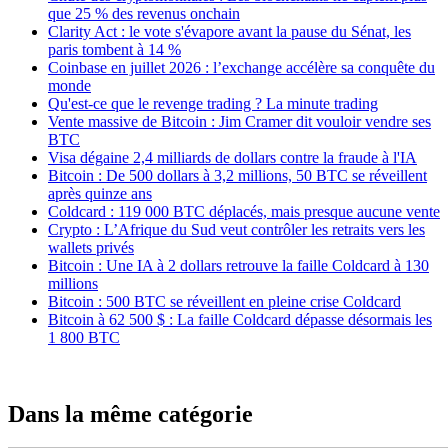
que 25 % des revenus onchain
Clarity Act : le vote s'évapore avant la pause du Sénat, les
paris tombent à 14 %
Coinbase en juillet 2026 : l’exchange accélère sa conquête du
monde
Qu'est-ce que le revenge trading ? La minute trading
Vente massive de Bitcoin : Jim Cramer dit vouloir vendre ses
BTC
Visa dégaine 2,4 milliards de dollars contre la fraude à l'IA
Bitcoin : De 500 dollars à 3,2 millions, 50 BTC se réveillent
après quinze ans
Coldcard : 119 000 BTC déplacés, mais presque aucune vente
Crypto : L’Afrique du Sud veut contrôler les retraits vers les
wallets privés
Bitcoin : Une IA à 2 dollars retrouve la faille Coldcard à 130
millions
Bitcoin : 500 BTC se réveillent en pleine crise Coldcard
Bitcoin à 62 500 $ : La faille Coldcard dépasse désormais les
1 800 BTC
Dans la même catégorie