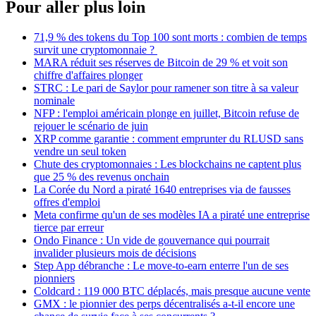
Pour aller plus loin
71,9 % des tokens du Top 100 sont morts : combien de temps
survit une cryptomonnaie ?
MARA réduit ses réserves de Bitcoin de 29 % et voit son
chiffre d'affaires plonger
STRC : Le pari de Saylor pour ramener son titre à sa valeur
nominale
NFP : l'emploi américain plonge en juillet, Bitcoin refuse de
rejouer le scénario de juin
XRP comme garantie : comment emprunter du RLUSD sans
vendre un seul token
Chute des cryptomonnaies : Les blockchains ne captent plus
que 25 % des revenus onchain
La Corée du Nord a piraté 1640 entreprises via de fausses
offres d'emploi
Meta confirme qu'un de ses modèles IA a piraté une entreprise
tierce par erreur
Ondo Finance : Un vide de gouvernance qui pourrait
invalider plusieurs mois de décisions
Step App débranche : Le move-to-earn enterre l'un de ses
pionniers
Coldcard : 119 000 BTC déplacés, mais presque aucune vente
GMX : le pionnier des perps décentralisés a-t-il encore une