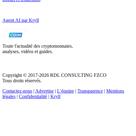
Agent AI par Kryll
Toute l'actualité des cryptomonnaies,
analyses, vidéos et guides.
Copyright © 2017-2026 RDL CONSULTING FZCO
Tous droits réservés.
Contactez-nous
|
Advertise
|
L’équipe
|
Transparence
|
Mentions
légales
|
Confidentialité
|
Kryll
Recevez votre guide PDF complet de 39 pages
Comment débuter dans les cryptos en 2026
Recevoir