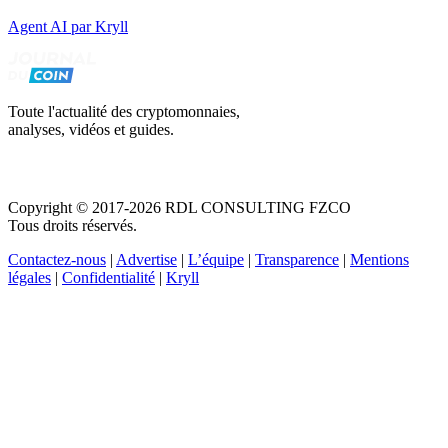
Agent AI par Kryll
Toute l'actualité des cryptomonnaies,
analyses, vidéos et guides.
Copyright © 2017-2026 RDL CONSULTING FZCO
Tous droits réservés.
Contactez-nous
|
Advertise
|
L’équipe
|
Transparence
|
Mentions
légales
|
Confidentialité
|
Kryll
Recevez votre guide PDF complet de 39 pages
Comment débuter dans les cryptos en 2026
Recevoir
Oui, j'accepte de recevoir des emails selon votre