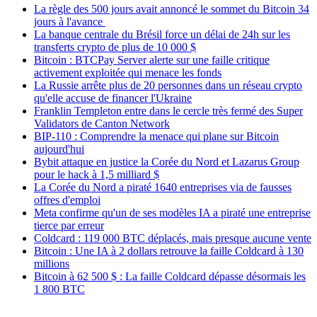
La règle des 500 jours avait annoncé le sommet du Bitcoin 34
jours à l'avance
La banque centrale du Brésil force un délai de 24h sur les
transferts crypto de plus de 10 000 $
Bitcoin : BTCPay Server alerte sur une faille critique
activement exploitée qui menace les fonds
La Russie arrête plus de 20 personnes dans un réseau crypto
qu'elle accuse de financer l'Ukraine
Franklin Templeton entre dans le cercle très fermé des Super
Validators de Canton Network
BIP-110 : Comprendre la menace qui plane sur Bitcoin
aujourd'hui
Bybit attaque en justice la Corée du Nord et Lazarus Group
pour le hack à 1,5 milliard $
La Corée du Nord a piraté 1640 entreprises via de fausses
offres d'emploi
Meta confirme qu'un de ses modèles IA a piraté une entreprise
tierce par erreur
Coldcard : 119 000 BTC déplacés, mais presque aucune vente
Bitcoin : Une IA à 2 dollars retrouve la faille Coldcard à 130
millions
Bitcoin à 62 500 $ : La faille Coldcard dépasse désormais les
1 800 BTC