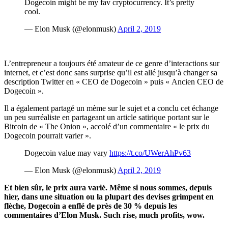
Dogecoin might be my fav cryptocurrency. It’s pretty
cool.
— Elon Musk (@elonmusk)
April 2, 2019
L’entrepreneur a toujours été amateur de ce genre d’interactions sur
internet, et c’est donc sans surprise qu’il est allé jusqu’à changer sa
description Twitter en « CEO de Dogecoin » puis « Ancien CEO de
Dogecoin ».
Il a également partagé un mème sur le sujet et a conclu cet échange
un peu surréaliste en partageant un article satirique portant sur le
Bitcoin de « The Onion », accolé d’un commentaire « le prix du
Dogecoin pourrait varier ».
Dogecoin value may vary
https://t.co/UWerAhPv63
— Elon Musk (@elonmusk)
April 2, 2019
Et bien sûr, le prix aura varié. Même si nous sommes, depuis
hier, dans une situation ou la plupart des devises grimpent en
flèche, Dogecoin a enflé de près de 30 % depuis les
commentaires d’Elon Musk. Such rise, much profits, wow.