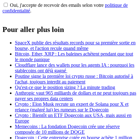
Oui, j'accepte de recevoir des emails selon votre
politique de
confidentialité
.
Pour aller plus loin
SpaceX publie des résultats records pour sa première sortie en
bourse, et l'action recule quand même
Bitcoin, Ether, XRP : Les baleines achètent pendant que tout
le monde panique
Cloudflare lance des wallets pour les agents IA : pourquoi les
stablecoins ont déjà gagné
Poutine signe la première loi crypto russe : Bitcoin autorisé à
l'achat, toujours interdit au paiement
Qu'est-ce que le position sizing ? La minute trading
Anthropic vaut 965 milliards de dollars et ne peut toujours pas
payer ses propres data centers
Crypto : Elon Musk recrute un expert de Solana pour X et
relance (malgré lui) les rumeurs sur le Dogecoin
Crypto : Bientôt un ETF Dogecoin aux USA, mais aussi en
Europe
Memecoins : La fondation Dogecoin crée une réserve
composée de 10 millions de DOGE
Dogecoin : Cette entreprise cotée en bourse achète 1 million