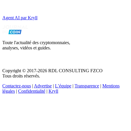
Agent AI par Kryll
Toute l'actualité des cryptomonnaies,
analyses, vidéos et guides.
Copyright © 2017-2026 RDL CONSULTING FZCO
Tous droits réservés.
Contactez-nous
|
Advertise
|
L’équipe
|
Transparence
|
Mentions
légales
|
Confidentialité
|
Kryll
Recevez votre guide PDF complet de 39 pages
Comment débuter dans les cryptos en 2026
Recevoir