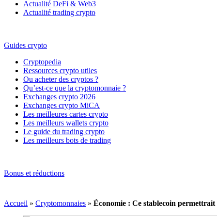
Actualité DeFi & Web3
Actualité trading crypto
Guides crypto
Cryptopedia
Ressources crypto utiles
Ou acheter des cryptos ?
Qu’est-ce que la cryptomonnaie ?
Exchanges crypto 2026
Exchanges crypto MiCA
Les meilleures cartes crypto
Les meilleurs wallets crypto
Le guide du trading crypto
Les meilleurs bots de trading
Bonus et réductions
Accueil
»
Cryptomonnaies
»
Économie : Ce stablecoin permettrait 