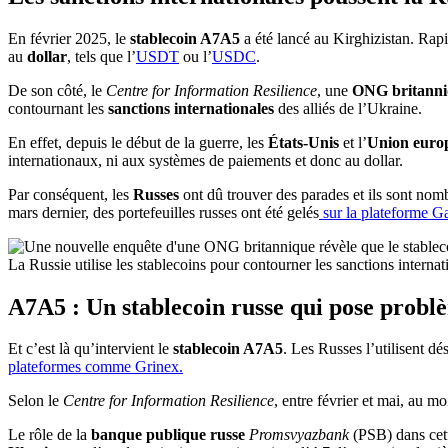
En février 2025, le
stablecoin A7A5
a été lancé au Kirghizistan. Rap
au
dollar
, tels que l’
USDT
ou l’
USDC
.
De son côté, le
Centre for Information Resilience
, une
ONG britanni
contournant les
sanctions internationales
des alliés de l’Ukraine.
En effet, depuis le début de la guerre, les
États-Unis
et l’
Union euro
internationaux, ni aux systèmes de paiements et donc au dollar.
Par conséquent, les
Russes
ont dû trouver des parades et ils sont nom
mars dernier, des portefeuilles russes ont été gelés
sur la plateforme G
La Russie utilise les stablecoins pour contourner les sanctions internat
A7A5 : Un stablecoin russe qui pose probl
Et c’est là qu’intervient le
stablecoin A7A5
. Les Russes l’utilisent d
plateformes comme Grinex.
Selon le
Centre for Information Resilience
, entre février et mai, au m
Le rôle de la
banque publique russe
Promsvyazbank
(PSB) dans cett