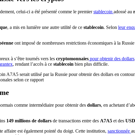
idement, celui-ci a été présenté comme le premier
stablecoin
adossé au
r
que
, a mis en lumière une autre utilité de ce
stablecoin
. Selon
leur enq
péenne
ont imposé de nombreuses restrictions économiques à la Russie
breux à s’être tournés vers les
cryptomonnaies
pour obtenir des dollars
arantex
, rendant l’accès à ce
stablecoin
bien plus difficile.
ionales selon ce rapport
ème
ésormais comme intermédiaire pour obtenir des
dollars
, en achetant d’a
oins
149 millions de dollars
de transactions entre des
A7A5
et des
US
e affaire est également pointé du doigt. Cette institution,
sanctionnée
au