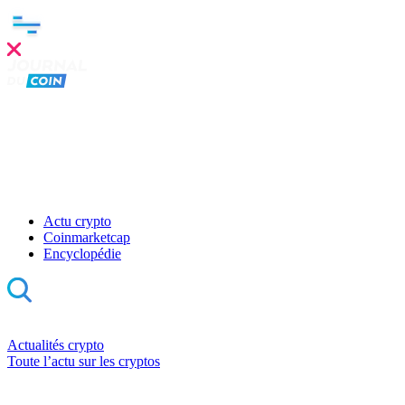
Actu crypto
Coinmarketcap
Encyclopédie
Actualités crypto
Toute l’actu sur les cryptos