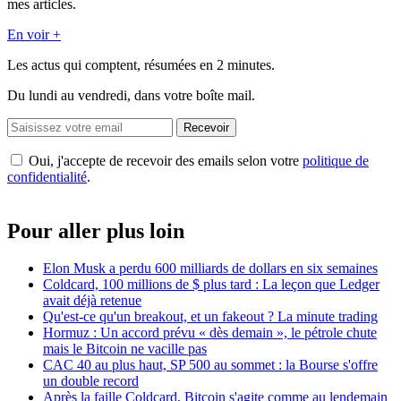
mes articles.
En voir +
Les actus qui comptent, résumées
en 2 minutes.
Du lundi au vendredi, dans votre boîte mail.
Recevoir
Oui, j'accepte de recevoir des emails selon votre
politique de
confidentialité
.
Pour aller plus loin
Elon Musk a perdu 600 milliards de dollars en six semaines
Coldcard, 100 millions de $ plus tard : La leçon que Ledger
avait déjà retenue
Qu'est-ce qu'un breakout, et un fakeout ? La minute trading
Hormuz : Un accord prévu « dès demain », le pétrole chute
mais le Bitcoin ne vacille pas
CAC 40 au plus haut, SP 500 au sommet : la Bourse s'offre
un double record
Après la faille Coldcard, Bitcoin s'agite comme au lendemain