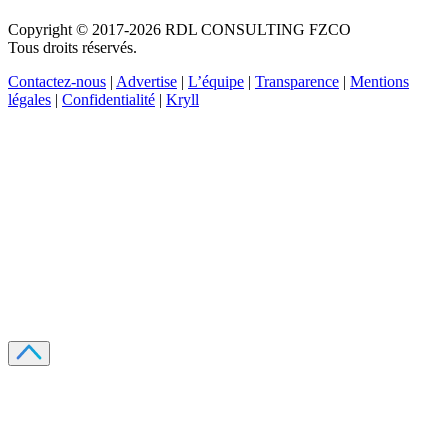
Copyright © 2017-2026 RDL CONSULTING FZCO
Tous droits réservés.
Contactez-nous
|
Advertise
|
L’équipe
|
Transparence
|
Mentions
légales
|
Confidentialité
|
Kryll
Recevez votre guide PDF complet de 39 pages
Comment débuter dans les cryptos en 2026
Recevoir
Oui, j'accepte de recevoir des emails selon votre
politique de confidentialité
.