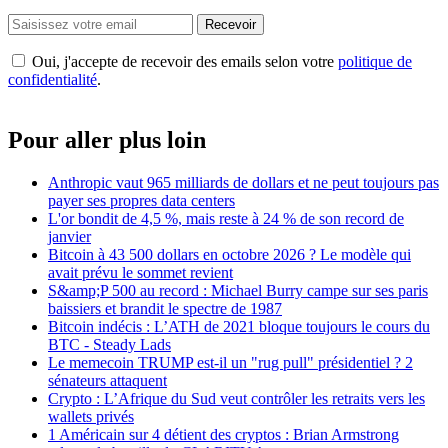
Recevoir
Oui, j'accepte de recevoir des emails selon votre
politique de
confidentialité
.
Pour aller plus loin
Anthropic vaut 965 milliards de dollars et ne peut toujours pas
payer ses propres data centers
L'or bondit de 4,5 %, mais reste à 24 % de son record de
janvier
Bitcoin à 43 500 dollars en octobre 2026 ? Le modèle qui
avait prévu le sommet revient
S&amp;P 500 au record : Michael Burry campe sur ses paris
baissiers et brandit le spectre de 1987
Bitcoin indécis : L’ATH de 2021 bloque toujours le cours du
BTC - Steady Lads
Le memecoin TRUMP est-il un "rug pull" présidentiel ? 2
sénateurs attaquent
Crypto : L’Afrique du Sud veut contrôler les retraits vers les
wallets privés
1 Américain sur 4 détient des cryptos : Brian Armstrong