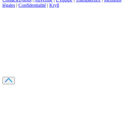
légales
|
Confidentialité
|
Kryll
Recevez votre guide PDF complet de 39 pages
Comment débuter dans les cryptos en 2026
Recevoir
Oui, j'accepte de recevoir des emails selon votre
politique de confidentialité
.