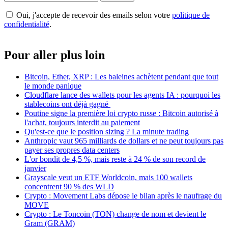
Oui, j'accepte de recevoir des emails selon votre
politique de
confidentialité
.
Pour aller plus loin
Bitcoin, Ether, XRP : Les baleines achètent pendant que tout
le monde panique
Cloudflare lance des wallets pour les agents IA : pourquoi les
stablecoins ont déjà gagné
Poutine signe la première loi crypto russe : Bitcoin autorisé à
l'achat, toujours interdit au paiement
Qu'est-ce que le position sizing ? La minute trading
Anthropic vaut 965 milliards de dollars et ne peut toujours pas
payer ses propres data centers
L'or bondit de 4,5 %, mais reste à 24 % de son record de
janvier
Grayscale veut un ETF Worldcoin, mais 100 wallets
concentrent 90 % des WLD
Crypto : Movement Labs dépose le bilan après le naufrage du
MOVE
Crypto : Le Toncoin (TON) change de nom et devient le
Gram (GRAM)