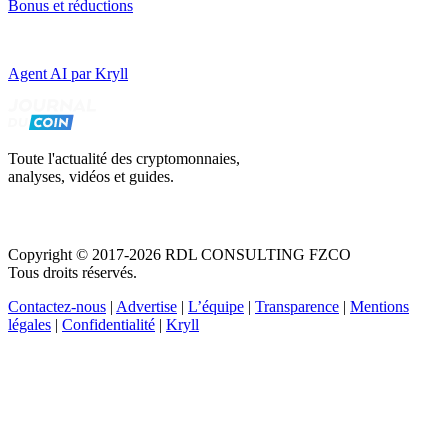
Bonus et réductions
Agent AI par Kryll
Toute l'actualité des cryptomonnaies,
analyses, vidéos et guides.
Copyright © 2017-2026 RDL CONSULTING FZCO
Tous droits réservés.
Contactez-nous
|
Advertise
|
L’équipe
|
Transparence
|
Mentions
légales
|
Confidentialité
|
Kryll
Recevez votre guide PDF complet de 39 pages
Comment débuter dans les cryptos en 2026
Recevoir