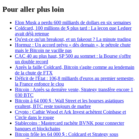
Pour aller plus loin
Elon Musk a perdu 600 milliards de dollars en six semaines
Coldcard, 100 millions de $ plus tard : La leçon que Ledger
avait déjà retenue
Qu'est-ce qu'un breakout, et un fakeout ? La minute trading
Hormuz : Un accord prévu « dès demain », le pétrole chute
mais le Bitcoin ne vacille pas
CAC 40 au plus haut, SP 500 au sommet : la Bourse s'offre
un double record
Après la faille Coldcard, Bitcoin s'agite comme au lendemain
de la chute de FTX
Déficit de l'État : 106,8 milliards d'euros au premier semestre,
la France enfonce le clou
Bitcoin : Après sa dernière vente, Strategy transfère encore 1
030 BTC
Bitcoin à 64 000 $ : Wall Street et les bourses asiatiques
exultent, BTC reste toujours de marbre
Crypto : Cathie Wood et Ark Invest achètent Coinbase et
Circle dans le rouge
Stablecoins : Mastercard rachète BVNK pour connecter
banques et blockchains
Bitcoin frôle les 64 000 $ : Coldcard et Strategy sous