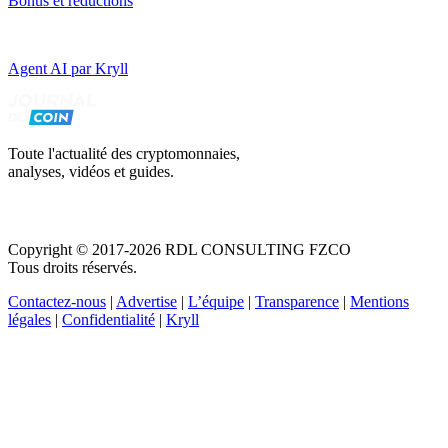
Bonus et réductions
Agent AI par Kryll
Toute l'actualité des cryptomonnaies,
analyses, vidéos et guides.
Copyright © 2017-2026 RDL CONSULTING FZCO
Tous droits réservés.
Contactez-nous
|
Advertise
|
L’équipe
|
Transparence
|
Mentions
légales
|
Confidentialité
|
Kryll
Recevez votre guide PDF complet de 39 pages
Comment débuter dans les cryptos en 2026
Recevoir