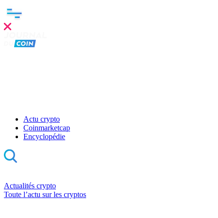
Actu crypto
Coinmarketcap
Encyclopédie
Actualités crypto
Toute l’actu sur les cryptos