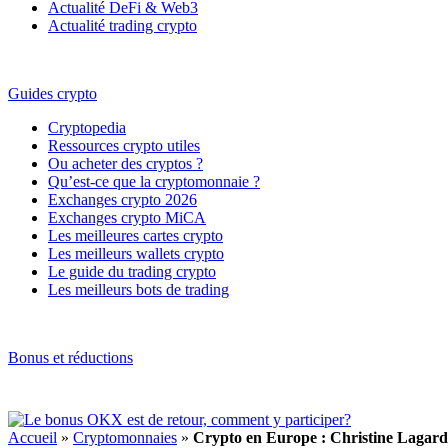
Actualité DeFi & Web3
Actualité trading crypto
Guides crypto
Cryptopedia
Ressources crypto utiles
Ou acheter des cryptos ?
Qu’est-ce que la cryptomonnaie ?
Exchanges crypto 2026
Exchanges crypto MiCA
Les meilleures cartes crypto
Les meilleurs wallets crypto
Le guide du trading crypto
Les meilleurs bots de trading
Bonus et réductions
Accueil
»
Cryptomonnaies
»
Crypto en Europe : Christine Lagarde 