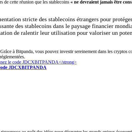
ors de cette réunion que les stablecoins
« ne devraient jamais être con
entation stricte des stablecoins étrangers pour protége
ssante des stablecoins dans le paysage financier mondia
ntation de ralentir leur utilisation pour valoriser un po
Grâce à Bitpanda, vous pouvez investir sereinement dans les cryptos c
 réglementées.
z le code JDCXBITPANDA
se rigoureuse au goût des idées pour décrypter les grands enjeux économi