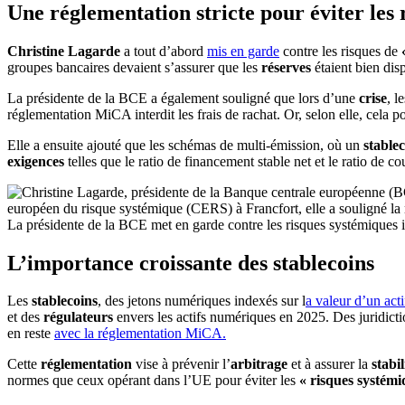
Une réglementation stricte pour éviter les 
Christine Lagarde
a tout d’abord
mis en garde
contre les risques de
groupes bancaires devaient s’assurer que les
réserves
étaient bien dis
La présidente de la BCE a également souligné que lors d’une
crise
, l
réglementation MiCA interdit les frais de rachat. Or, selon elle, cela p
Elle a ensuite ajouté que les schémas de multi-émission, où un
stable
exigences
telles que le ratio de financement stable net
et le ratio de c
La présidente de la BCE met en garde contre les risques systémiques
L’importance croissante des stablecoins
Les
stablecoins
, des jetons numériques indexés sur l
a valeur d’un acti
et des
régulateurs
envers les actifs numériques en 2025. Des juridic
en reste
avec la réglementation MiCA.
Cette
réglementation
vise à prévenir l’
arbitrage
et à assurer la
stabi
normes que ceux opérant dans l’UE pour éviter les
«
risques systémi