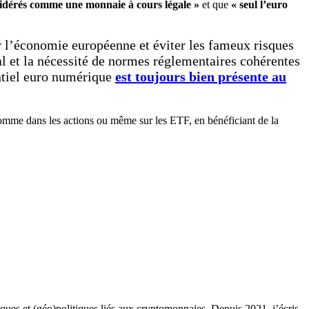
sidérés comme une monnaie à cours légale »
et que
« seul l’euro
r l’économie européenne et éviter les fameux risques
l et la nécessité de normes réglementaires cohérentes
tentiel euro numérique
est toujours bien présente au
omme dans les actions ou même sur les ETF, en bénéficiant de la
ques et (géo)politiques liés aux cryptomonnaies. Depuis 2021, j’écris