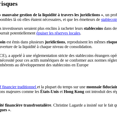
risques
« mauvaise gestion de la liquidité à travers les juridictions »
, un pro
ponibles là où elles étaient nécessaires, et que les émetteurs de
stablecoi
es investisseurs seraient plus enclins à racheter leurs
stablecoins
dans des
ourrait potentiellement
épuiser les réserves locales
.
coin
est émis dans plusieurs
juridictions
, reproduisent les mêmes
risqu
ouverture de la liquidité à chaque niveau de consolidation.
 inhérents au développement des stablecoins en Europe
f financier traditionnel
et la plupart du temps sur une
monnaie fiduciai
tions majeures comme les
États-Unis
et
Hong Kong
ont introduit des règ
lité financière transfrontalière
. Christine Lagarde a insisté sur le fait
ques
»
.