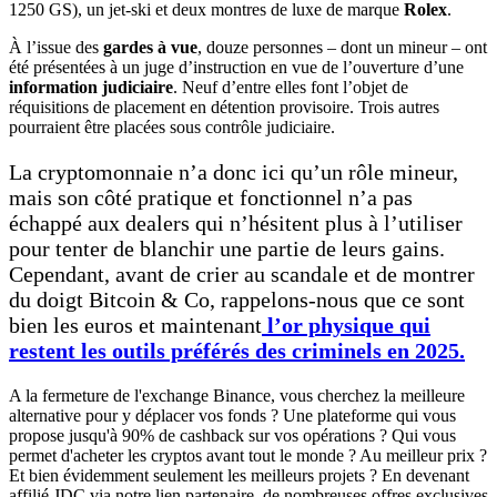
1250 GS), un jet-ski et deux montres de luxe de marque
Rolex
.
À l’issue des
gardes à vue
, douze personnes – dont un mineur – ont
été présentées à un juge d’instruction en vue de l’ouverture d’une
information judiciaire
. Neuf d’entre elles font l’objet de
réquisitions de placement en détention provisoire. Trois autres
pourraient être placées sous contrôle judiciaire.
La cryptomonnaie n’a donc ici qu’un rôle mineur,
mais son côté pratique et fonctionnel n’a pas
échappé aux dealers qui n’hésitent plus à l’utiliser
pour tenter de blanchir une partie de leurs gains.
Cependant, avant de crier au scandale et de montrer
du doigt Bitcoin & Co, rappelons-nous que ce sont
bien les euros et maintenant
l’or physique qui
restent les outils préférés des criminels en 2025.
A la fermeture de l'exchange Binance, vous cherchez la meilleure
alternative pour y déplacer vos fonds ? Une plateforme qui vous
propose jusqu'à 90% de cashback sur vos opérations ? Qui vous
permet d'acheter les cryptos avant tout le monde ? Au meilleur prix ?
Et bien évidemment seulement les meilleurs projets ? En devenant
affilié JDC via notre lien partenaire, de nombreuses offres exclusives