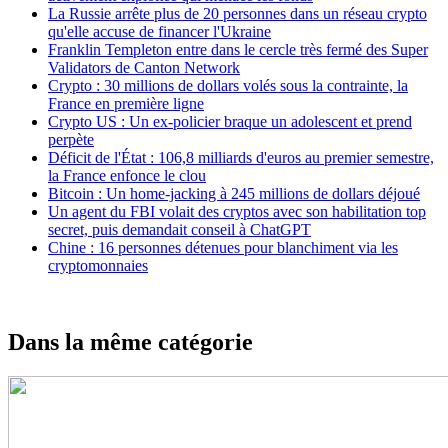
La Russie arrête plus de 20 personnes dans un réseau crypto
qu'elle accuse de financer l'Ukraine
Franklin Templeton entre dans le cercle très fermé des Super
Validators de Canton Network
Crypto : 30 millions de dollars volés sous la contrainte, la
France en première ligne
Crypto US : Un ex-policier braque un adolescent et prend
perpète
Déficit de l'État : 106,8 milliards d'euros au premier semestre,
la France enfonce le clou
Bitcoin : Un home-jacking à 245 millions de dollars déjoué
Un agent du FBI volait des cryptos avec son habilitation top
secret, puis demandait conseil à ChatGPT
Chine : 16 personnes détenues pour blanchiment via les
cryptomonnaies
Dans la même catégorie