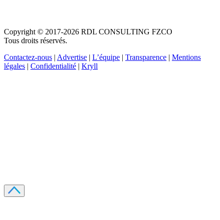
Copyright © 2017-2026 RDL CONSULTING FZCO
Tous droits réservés.
Contactez-nous
|
Advertise
|
L’équipe
|
Transparence
|
Mentions
légales
|
Confidentialité
|
Kryll
Recevez votre guide PDF complet de 39 pages
Comment débuter dans les cryptos en 2026
Recevoir
Oui, j'accepte de recevoir des emails selon votre
politique de confidentialité
.