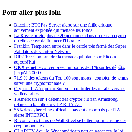
Pour aller plus loin
Bitcoin : BTCPay Server alerte sur une faille critique
activement exploitée qui menace les fonds
La Russie arrête plus de 20 personnes dans un réseau crypto
qu'elle accuse de financer l'Ukraine
Franklin Templeton entre dans le cercle très fermé des Super
Validators de Canton Network
BIP-110 : Comprendre la menace qui plane sur Bitcoin
aujourd'hui
OKX remet le couvert avec un bonus de 8 % sur les dépôts,
jusqu'à 5 000 €
71,9 % des tokens du Top 100 sont morts : combien de temps
survit une cryptomonnaie ?
Crypto : L’Afrique du Sud veut contrôler les retraits vers les
wallets privés
1 Américain sur 4 détient des cryptos : Brian Armstrong
relance la bataille du CLARITY Act
55% des cybercrimes africains passent désormais par l'IA,
alerte INTERPOL
Bitcoin : Les titans de Wall Street se battent pour la reine des
cryptomonnaies
CLARITY Act : le Sénat américain part en vacances, la loi