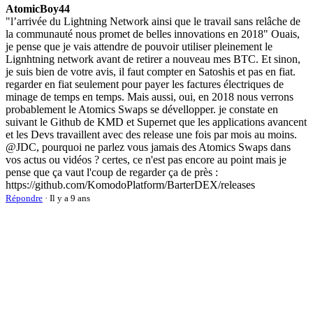
AtomicBoy44
"l’arrivée du Lightning Network ainsi que le travail sans relâche de
la communauté nous promet de belles innovations en 2018" Ouais,
je pense que je vais attendre de pouvoir utiliser pleinement le
Lignhtning network avant de retirer a nouveau mes BTC. Et sinon,
je suis bien de votre avis, il faut compter en Satoshis et pas en fiat.
regarder en fiat seulement pour payer les factures électriques de
minage de temps en temps. Mais aussi, oui, en 2018 nous verrons
probablement le Atomics Swaps se dévellopper. je constate en
suivant le Github de KMD et Supernet que les applications avancent
et les Devs travaillent avec des release une fois par mois au moins.
@JDC, pourquoi ne parlez vous jamais des Atomics Swaps dans
vos actus ou vidéos ? certes, ce n'est pas encore au point mais je
pense que ça vaut l'coup de regarder ça de près :
https://github.com/KomodoPlatform/BarterDEX/releases
Répondre
· Il y a 9 ans