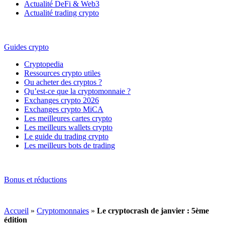
Actualité DeFi & Web3
Actualité trading crypto
Guides crypto
Cryptopedia
Ressources crypto utiles
Ou acheter des cryptos ?
Qu’est-ce que la cryptomonnaie ?
Exchanges crypto 2026
Exchanges crypto MiCA
Les meilleures cartes crypto
Les meilleurs wallets crypto
Le guide du trading crypto
Les meilleurs bots de trading
Bonus et réductions
Accueil
»
Cryptomonnaies
»
Le cryptocrash de janvier : 5ème
édition