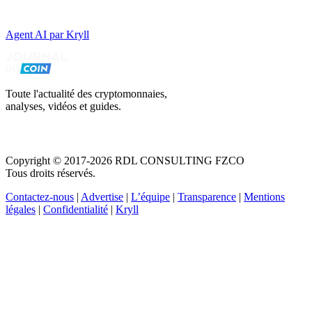
Agent AI par Kryll
Toute l'actualité des cryptomonnaies,
analyses, vidéos et guides.
Copyright © 2017-2026 RDL CONSULTING FZCO
Tous droits réservés.
Contactez-nous
|
Advertise
|
L’équipe
|
Transparence
|
Mentions
légales
|
Confidentialité
|
Kryll
Recevez votre guide PDF complet de 39 pages
Comment débuter dans les cryptos en 2026
Recevoir