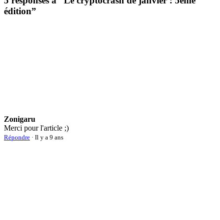
5 responses à “
Le cryptocrash de janvier : 5ème
édition
”
Zonigaru
Merci pour l'article ;)
Répondre
· Il y a 9 ans