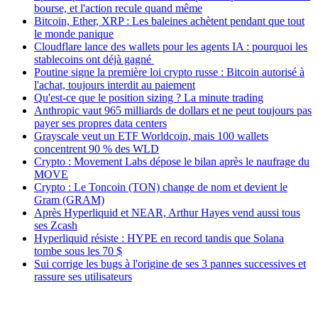
bourse, et l'action recule quand même
Bitcoin, Ether, XRP : Les baleines achètent pendant que tout
le monde panique
Cloudflare lance des wallets pour les agents IA : pourquoi les
stablecoins ont déjà gagné
Poutine signe la première loi crypto russe : Bitcoin autorisé à
l'achat, toujours interdit au paiement
Qu'est-ce que le position sizing ? La minute trading
Anthropic vaut 965 milliards de dollars et ne peut toujours pas
payer ses propres data centers
Grayscale veut un ETF Worldcoin, mais 100 wallets
concentrent 90 % des WLD
Crypto : Movement Labs dépose le bilan après le naufrage du
MOVE
Crypto : Le Toncoin (TON) change de nom et devient le
Gram (GRAM)
Après Hyperliquid et NEAR, Arthur Hayes vend aussi tous
ses Zcash
Hyperliquid résiste : HYPE en record tandis que Solana
tombe sous les 70 $
Sui corrige les bugs à l'origine de ses 3 pannes successives et
rassure ses utilisateurs