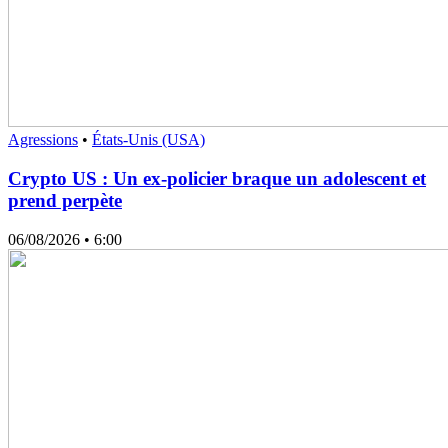
Agressions
•
États-Unis (USA)
Crypto US : Un ex-policier braque un adolescent et
prend perpète
06/08/2026
• 6:00