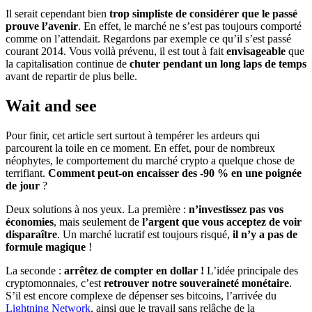
Il serait cependant bien
trop simpliste de considérer que le passé
prouve l’avenir
. En effet, le marché ne s’est pas toujours comporté
comme on l’attendait. Regardons par exemple ce qu’il s’est passé
courant 2014.
Vous voilà prévenu, il est tout à fait
envisageable
que
la capitalisation continue de
chuter pendant un long laps de temps
avant de repartir de plus belle.
Wait and see
Pour finir, cet article sert surtout à tempérer les ardeurs qui
parcourent la toile en ce moment. En effet, pour de nombreux
néophytes, le comportement du marché crypto a quelque chose de
terrifiant.
Comment peut-on encaisser des -90 % en une poignée
de jour
?
Deux solutions à nos yeux. La première :
n’investissez pas vos
économies
, mais seulement de
l’argent que vous acceptez de voir
disparaître
. Un marché lucratif est toujours risqué,
il n’y a pas de
formule magique
!
La seconde :
arrêtez de compter en dollar !
L’idée principale des
cryptomonnaies, c’est
retrouver notre souveraineté monétaire
.
S’il est encore complexe de dépenser ses bitcoins, l’arrivée du
Lightning Network
, ainsi que le travail sans relâche de la