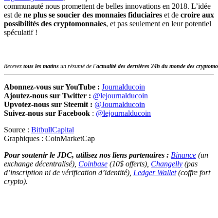
communauté nous promettent de belles innovations en 2018. L’idée
est de
ne plus se soucier des monnaies fiduciaires
et de
croire aux
possibilités des cryptomonnaies
, et pas seulement en leur potentiel
spéculatif !
Recevez
tous les matins
un résumé de l’
actualité des dernières 24h du monde des
cryptomo
Abonnez-vous sur YouTube :
Journalducoin
Ajoutez-nous sur Twitter :
@lejournalducoin
Upvotez-nous sur Steemit :
@Journalducoin
Suivez-nous sur Facebook
:
@lejournalducoin
Source :
BitbullCapital
Graphiques : CoinMarketCap
Pour soutenir le JDC, utilisez nos liens partenaires :
Binance
(un
exchange décentralisé),
Coinbase
(10$ offerts),
Changelly
(pas
d’inscription ni de vérification d’identité),
Ledger Wallet
(coffre fort
crypto).