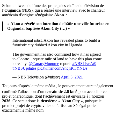
Selon un tweet de l’une des principales chaîne de télévision de
l’
Ouganda
(NBS), qui a réalisé une interview avec le chanteur
américain d’origine sénégalaise
Akon
:
« Akon a révélé son intention de bâtir une ville futuriste en
Ouganda, baptisée Akon City (…) »
International artist, Akon has revealed plans to build a
futuristic city dubbed Akon city in Uganda.
The government has also confirmed how it has agreed
to allocate 1 square mile of land to have this plan come
to reality.
@CanaryMugume
reports
#NBSLiveAt9
#NBSUpdates
pic.twitter.com/9nqnKTYNDs
— NBS Television (@nbstv)
April 5, 2021
Toujours d’après le même média , le gouvernement aurait également
2
confirmé
l
’allocation d’un
terrain de 2,6 km
pour accueillir ce
projet pharaonique, dont l’achèvement est envisagé à l’horizon
2036
. Ce serait donc la
deuxième « Akon City »
, puisque le
premier projet de crypto-ville de l’artiste au Sénégal porte
exactement le même nom.