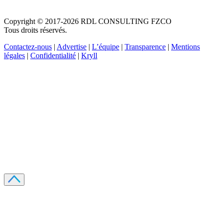
Copyright © 2017-2026 RDL CONSULTING FZCO
Tous droits réservés.
Contactez-nous
|
Advertise
|
L’équipe
|
Transparence
|
Mentions
légales
|
Confidentialité
|
Kryll
Recevez votre guide PDF complet de 39 pages
Comment débuter dans les cryptos en 2026
Recevoir
Oui, j'accepte de recevoir des emails selon votre
politique de confidentialité
.