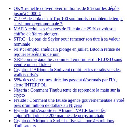
OKX remet le couvert avec un bonus de 8 % sur les dépôts,
jusqu'à 5 000 €
71,9 % des tokens du Top 100 sont morts : combien de temps
survit une cryptomonnaie ?
MARA réduit ses réserves de Bitcoin de 29 % et voit son
chiffre d'affaires plonger
STRC : Le pari de Saylor pour ramener son titre à sa valeur
nominale
NFP : l'emploi américain plonge en juillet, Bitcoin refuse de
rejouer le scénario de juin
XRP comme garantie : comment emprunter du RLUSD sans
vendre un seul token
Crypto : L’Afrique du Sud veut contrôler les retraits vers les
wallets privés
55% des cybercrimes africains passent désormais par l'IA,
alerte INTERPOL
Nigeria : Comment Tinubu tente de reprendre la main sur la
crypto
Fraude : Comment une fausse agence gouvernementale a volé
près d’un million de dollars au Nigeria
Hyperliquid s'exporte en Afrique : VALR lance dès
aujourd'hui plus de 200 marchés de perps on-chain
Crypto en Afrique du Sud : Le fisc s'attaque à 6 millions
d'utilisateurs