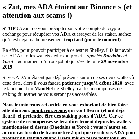
« Zut, mes ADA étaient sur Binance » (et
attention aux scams !)
STOP !
Avant de vous précipiter sur votre compte de crypto-
exchange pour récupérer vos ADA et essayer de les staker, sachez
qu’il est déjà malheureusement
trop tard (pour le moment)
.
En effet, pour pouvoir participer à ce testnet Shelley, il fallait avoir
ses ADA sur des wallets dédiés au projet –
appelés
Daedalus
et
Yoroi
– au moment d’un snapshot qui s’est tenu le
29 novembre
2019
.
Si vos ADA n’étaient pas déjà présents sur un de ses deux wallets à
cette date, alors il vous faudra
patienter jusqu’à début 2020
, avec
le lancement du
MainNet
de Shelley, car les récompenses de
staking du testnet ne vous seront pas accessibles.
Nous terminerons cet article en vous exhortant de bien faire
attention aux
nombreux scams
qui vont fleurir (et ont déjà
fleuri), et prétendre être des staking pools d’ADA. Car ce
système de récompenses se fera directement depuis les wallets
mentionnées ci-dessus (Daedalus et Yoroi) : vous n’aurez en
aucun cas besoin de transmettre à qui que ce soit vos ADA pour
profiter du staking quand il sera mis en place pour tous, en