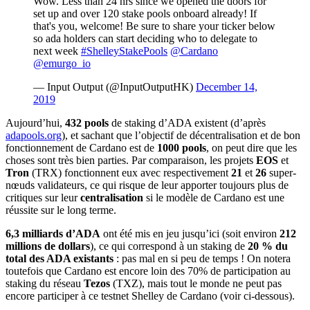
Wow. Less than 24 hrs since we opened the doors for
set up and over 120 stake pools onboard already! If
that's you, welcome! Be sure to share your ticker below
so ada holders can start deciding who to delegate to
next week
#ShelleyStakePools
@Cardano
@emurgo_io
— Input Output (@InputOutputHK)
December 14,
2019
Aujourd’hui,
432 pools
de staking d’ADA existent (d’après
adapools.org
), et sachant que l’objectif de décentralisation et de bon
fonctionnement de Cardano est de
1000 pools
, on peut dire que les
choses sont très bien parties. Par comparaison, les projets
EOS
et
Tron
(TRX) fonctionnent eux avec respectivement
21
et
26
super-
nœuds validateurs, ce qui risque de leur apporter toujours plus de
critiques sur leur
centralisation
si le modèle de Cardano est une
réussite sur le long terme.
6,3
milliards d’ADA
ont été mis en jeu jusqu’ici (soit environ
212
millions de dollars
), ce qui correspond à un staking de
20 %
du
total des ADA existants
: pas mal en si peu de temps ! On notera
toutefois que Cardano est encore loin des 70% de participation au
staking du réseau
Tezos
(TXZ), mais tout le monde ne peut pas
encore participer à ce testnet Shelley de Cardano (voir ci-dessous).