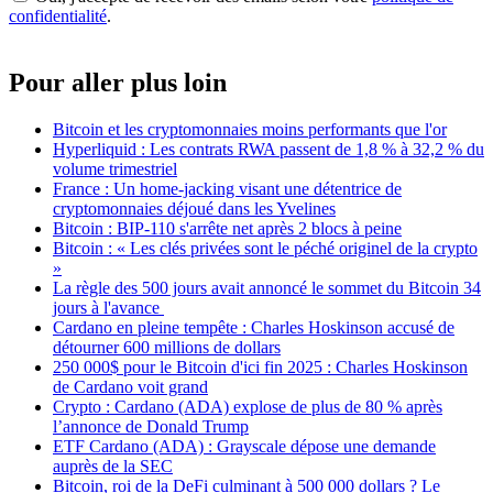
confidentialité
.
Pour aller plus loin
Bitcoin et les cryptomonnaies moins performants que l'or
Hyperliquid : Les contrats RWA passent de 1,8 % à 32,2 % du
volume trimestriel
France : Un home-jacking visant une détentrice de
cryptomonnaies déjoué dans les Yvelines
Bitcoin : BIP-110 s'arrête net après 2 blocs à peine
Bitcoin : « Les clés privées sont le péché originel de la crypto
»
La règle des 500 jours avait annoncé le sommet du Bitcoin 34
jours à l'avance
Cardano en pleine tempête : Charles Hoskinson accusé de
détourner 600 millions de dollars
250 000$ pour le Bitcoin d'ici fin 2025 : Charles Hoskinson
de Cardano voit grand
Crypto : Cardano (ADA) explose de plus de 80 % après
l’annonce de Donald Trump
ETF Cardano (ADA) : Grayscale dépose une demande
auprès de la SEC
Bitcoin, roi de la DeFi culminant à 500 000 dollars ? Le