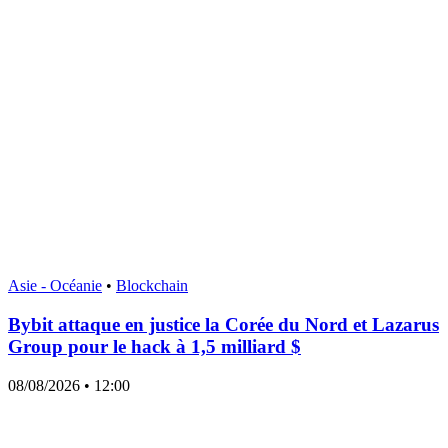
Asie - Océanie
•
Blockchain
Bybit attaque en justice la Corée du Nord et Lazarus
Group pour le hack à 1,5 milliard $
08/08/2026
• 12:00