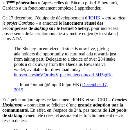
ème
«
3
génération
» (après celles de Bitcoin puis d’Ethereum),
Cardano a un fonctionnement omplexe à appréhender.
Ce 17 décembre, l’équipe de développement d’
IOHK
–
qui soutient
le projet Cardano
– a annoncé le
lancement réussi des
récompenses de
staking
sur le testnet Shelley
, pour inciter les
possesseurs de la cryptomonnaie à y mettre en jeu (« to stake »)
leurs ADA.
The Shelley Incentivized Testnet is now live, giving
ada holders the opportunity to earn real ada rewards just
from taking part. Delegate to a choice of over 284 stake
pools a click away from the Daedalus Rewards v1
wallet, available for download today
https://t.co/sbeVQrhiwV
pic.twitter.com/xeL5H5gtRd
— Input Output (@InputOutputHK)
December 17,
2019
Et à peine un jour après ce lancement, IOHK et son CEO –
Charles
Hoskinson
– pouvaient se féliciter d’une
grande adoption par la
communauté
. En effet, en l’espace de 24h, pas moins de
120 pools
de staking
avaient été créés, et assuraient le fonctionnement de ce
réseau de test.