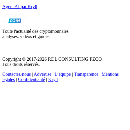
Agent AI par Kryll
Toute l'actualité des cryptomonnaies,
analyses, vidéos et guides.
Copyright © 2017-2026 RDL CONSULTING FZCO
Tous droits réservés.
Contactez-nous
|
Advertise
|
L’équipe
|
Transparence
|
Mentions
légales
|
Confidentialité
|
Kryll
Recevez votre guide PDF complet de 39 pages
Comment débuter dans les cryptos en 2026
Recevoir
Oui, j'accepte de recevoir des emails selon votre
politique de confidentialité
.