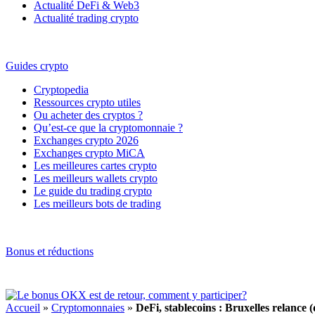
Actualité DeFi & Web3
Actualité trading crypto
Guides crypto
Cryptopedia
Ressources crypto utiles
Ou acheter des cryptos ?
Qu’est-ce que la cryptomonnaie ?
Exchanges crypto 2026
Exchanges crypto MiCA
Les meilleures cartes crypto
Les meilleurs wallets crypto
Le guide du trading crypto
Les meilleurs bots de trading
Bonus et réductions
Accueil
»
Cryptomonnaies
»
DeFi, stablecoins : Bruxelles relance 