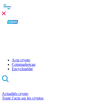
Actu crypto
Coinmarketcap
Encyclopédie
Actualités crypto
Toute l’actu sur les cryptos