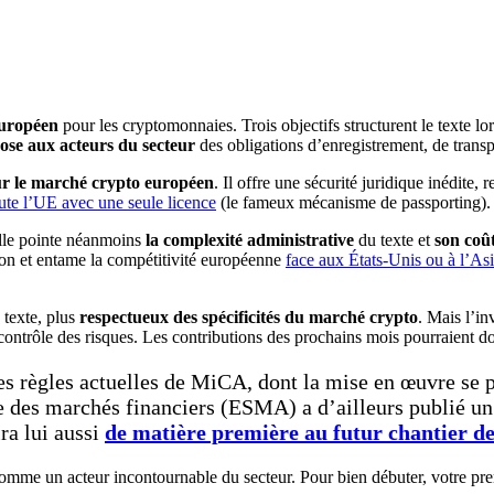
européen
pour les cryptomonnaies. Trois objectifs structurent le texte lo
ose aux acteurs du secteur
des obligations d’enregistrement, de transp
r le marché crypto européen
. Il offre une sécurité juridique inédite,
ute l’UE avec une seule licence
(le fameux mécanisme de passporting).
elle pointe néanmoins
la complexité administrative
du texte et
son coû
on et entame la compétitivité européenne
face aux États-Unis ou à l’As
 texte, plus
respectueux des spécificités du marché crypto
. Mais l’in
 contrôle des risques. Les contributions des prochains mois pourraient do
les règles actuelles de MiCA, dont la mise en œuvre se p
 des marchés financiers (ESMA) a d’ailleurs publié un 
ra lui aussi
de matière première au futur chantier de
omme un acteur incontournable du secteur. Pour bien débuter, votre prem