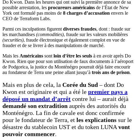
Do Kwon. Dans les heures qui ont suivi la première annonce de sa
possible arrestation, les
procureurs américains
de l’État de New
York ont formulé pas moins de
8 charges
d’accusation
envers le
CEO de Terraform Labs.
Parmi ces inculpations figurent
diverses fraudes
, dont : fraude sur
les marchandises
(commodities)
, fraude sur les valeurs mobilières
(securities)
, fraude électronique et également complot en vue de
frauder et de se livrer à des manipulations de marché.
Mais les
Américains
sont
loin d’être les seuls
à en avoir après Do
Kwon. Rien que pour son utilisation de faux documents à l’aéroport
de Podgorica, la justice du Monténégro pourrait déjà faire encourir
au fondateur de Terra une peine allant jusqu’à
trois ans de prison
.
Mais en plus de cela, la
Corée du Sud
– dont Do
Kwon est originaire et qui a été le
premier pays a
déposé un mandat d’arrêt
contre lui – aurait déjà
demandé son extradition
auprès des autorités du
Monténégro. La fin de cavale est donc confirmée
pour le fondateur de Terra, et
les explications
sur le
désastre du stablecoin UST et du token LUNA
vont
pouvoir commencer
.