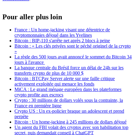
Pour aller plus loin
France : Un home-jacking visant une détentrice de
cryptomonnaies déjoué dans les Yvelines
Bitcoin : BIP-110 s'arrête net après 2 blocs à peine
Bitcoin : « Les clés privées sont le péché originel de la crypto
»
La règle des 500 jours avait annoncé le sommet du Bitcoin 34
jours à l'avance
La banque centrale du Brésil force un délai de 24h sur les
transferts crypto de plus de 10 000 $
Bitcoin : BTCPay Server alerte sur une faille critique
activement exploitée qui menace les fonds
MiCA : Le grand ménage européen dans les plateformes
crypto profite aux escrocs
Crypto : 30 millions de dollars volés sous la contrainte, la
France en première ligne
Crypto US : Un ex-policier braque un adolescent et prend
perpète
Bitcoin : Un home-jacking à 245 millions de dollars déjoué
Un agent du FBI volait des cryptos avec son habilitation top
secret, puis demandait conseil à ChatGPT