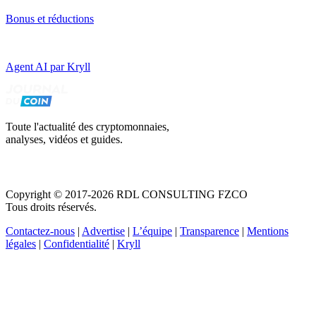
Bonus et réductions
Agent AI par Kryll
Toute l'actualité des cryptomonnaies,
analyses, vidéos et guides.
Copyright © 2017-2026 RDL CONSULTING FZCO
Tous droits réservés.
Contactez-nous
|
Advertise
|
L’équipe
|
Transparence
|
Mentions
légales
|
Confidentialité
|
Kryll
Recevez votre guide PDF complet de 39 pages
Comment débuter dans les cryptos en 2026