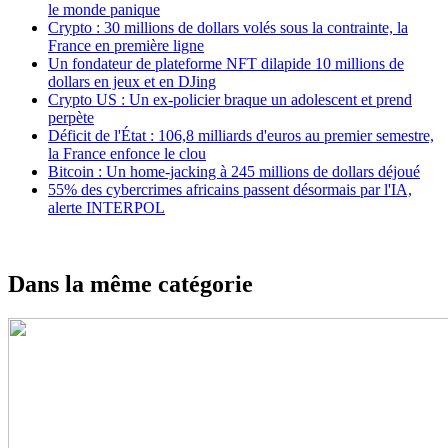
le monde panique
Crypto : 30 millions de dollars volés sous la contrainte, la
France en première ligne
Un fondateur de plateforme NFT dilapide 10 millions de
dollars en jeux et en DJing
Crypto US : Un ex-policier braque un adolescent et prend
perpète
Déficit de l'État : 106,8 milliards d'euros au premier semestre,
la France enfonce le clou
Bitcoin : Un home-jacking à 245 millions de dollars déjoué
55% des cybercrimes africains passent désormais par l'IA,
alerte INTERPOL
Dans la même catégorie