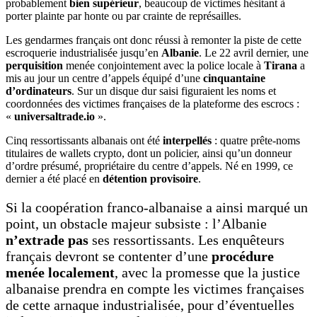
probablement
bien supérieur
, beaucoup de victimes hésitant à
porter plainte par honte ou par crainte de représailles.
Les gendarmes français ont donc réussi à remonter la piste de cette
escroquerie industrialisée jusqu’en
Albanie
. Le 22 avril dernier, une
perquisition
menée conjointement avec la police locale à
Tirana
a
mis au jour un centre d’appels équipé d’une
cinquantaine
d’ordinateurs
. Sur un disque dur saisi figuraient les noms et
coordonnées des victimes françaises de la plateforme des escrocs :
«
universaltrade.io
».
Cinq ressortissants albanais ont été
interpellés
: quatre prête-noms
titulaires de wallets crypto, dont un policier, ainsi qu’un donneur
d’ordre présumé, propriétaire du centre d’appels. Né en 1999, ce
dernier a été placé en
détention provisoire
.
Si la coopération franco-albanaise a ainsi marqué un
point, un obstacle majeur subsiste : l’Albanie
n’extrade pas
ses ressortissants. Les enquêteurs
français devront se contenter d’une
procédure
menée localement
, avec la promesse que la justice
albanaise prendra en compte les victimes françaises
de cette arnaque industrialisée, pour d’éventuelles