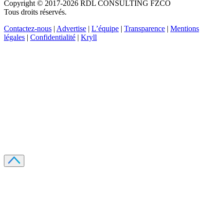
Copyright © 2017-2026 RDL CONSULTING FZCO
Tous droits réservés.
Contactez-nous
|
Advertise
|
L’équipe
|
Transparence
|
Mentions
légales
|
Confidentialité
|
Kryll
Recevez votre guide PDF complet de 39 pages
Comment débuter dans les cryptos en 2026
Recevoir
Oui, j'accepte de recevoir des emails selon votre
politique de confidentialité
.