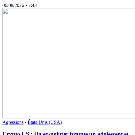
06/08/2026
• 7:43
Agressions
•
États-Unis (USA)
Crypto US : Un ex-policier braque un adolescent et