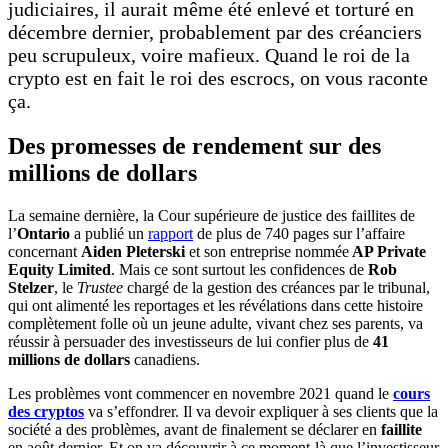
judiciaires, il aurait même été enlevé et torturé en
décembre dernier, probablement par des créanciers
peu scrupuleux, voire mafieux. Quand le roi de la
crypto est en fait le roi des escrocs, on vous raconte
ça.
Des promesses de rendement sur des
millions de dollars
La semaine dernière, la Cour supérieure de justice des faillites de
l’
Ontario
a publié un
rapport
de plus de 740 pages sur l’affaire
concernant
Aiden Pleterski
et son entreprise nommée
AP Private
Equity Limited
. Mais ce sont surtout les confidences de
Rob
Stelzer
, le
Trustee
chargé de la gestion des créances par le tribunal,
qui ont alimenté les reportages et les révélations dans cette histoire
complètement folle où un jeune adulte, vivant chez ses parents, va
réussir à persuader des investisseurs de lui confier plus de
41
millions de dollars
canadiens.
Les problèmes vont commencer en novembre 2021 quand le
cours
des cryptos
va s’effondrer. Il va devoir expliquer à ses clients que la
société a des problèmes, avant de finalement se déclarer en
faillite
en août dernier. Et on va découvrir à ce moment-là que l’investisseur