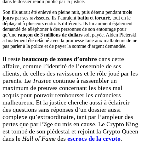
dans le dossier rendu public par la justice.
Son fils aurait été enlevé en pleine nuit, puis détenu pendant
trois
jours
par ses ravisseurs. Ils l’auraient
battu
et
torturé
, tout en le
déplaçant à plusieurs endroits différents. Ils lui auraient également
demandé de téléphoner à des personnes de son entourage pour
qu’une
rançon de 3 millions de dollars
soit payée. Aiden Pleterski
a finalement été relâché avec la promesse faite aux malfaiteurs de ne
pas parler à la police et de payer la somme d’argent demandée.
Il reste
beaucoup de zones d’ombre
dans cette
affaire, comme l’identité de l’ensemble de ses
clients, de celles des ravisseurs et le rôle joué par les
parents. Le
Trustee
continue à rassembler un
maximum de preuves concernant les biens mal
acquis pour pouvoir rembourser les créanciers
malheureux. Et la justice cherche aussi à éclaircir
des questions sans réponses d’un dossier aussi
complexe qu’extraordinaire, tant par l’ampleur des
pertes que par l’âge du mis en cause. Le Crypto King
est tombé de son piédestal et rejoint la Crypto Queen
dans le
Hall of Fame
des
escrocs de la crypto
.