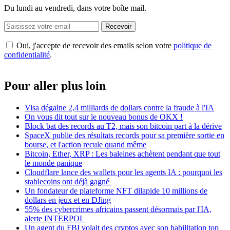
Du lundi au vendredi, dans votre boîte mail.
Recevoir
Oui, j'accepte de recevoir des emails selon votre
politique de
confidentialité
.
Pour aller plus loin
Visa dégaine 2,4 milliards de dollars contre la fraude à l'IA
On vous dit tout sur le nouveau bonus de OKX !
Block bat des records au T2, mais son bitcoin part à la dérive
SpaceX publie des résultats records pour sa première sortie en
bourse, et l'action recule quand même
Bitcoin, Ether, XRP : Les baleines achètent pendant que tout
le monde panique
Cloudflare lance des wallets pour les agents IA : pourquoi les
stablecoins ont déjà gagné
Un fondateur de plateforme NFT dilapide 10 millions de
dollars en jeux et en DJing
55% des cybercrimes africains passent désormais par l'IA,
alerte INTERPOL
Un agent du FBI volait des cryptos avec son habilitation top