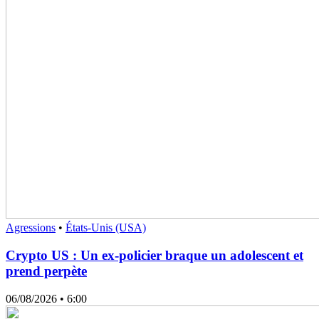
Agressions
•
États-Unis (USA)
Crypto US : Un ex-policier braque un adolescent et
prend perpète
06/08/2026
• 6:00