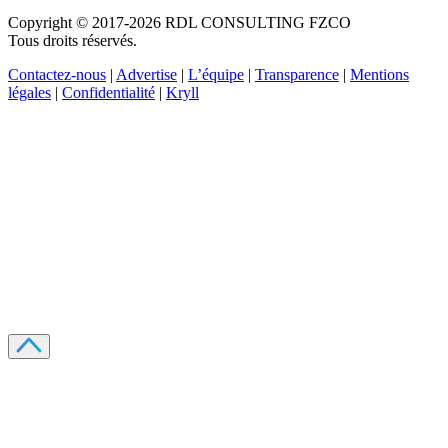
Copyright © 2017-2026 RDL CONSULTING FZCO
Tous droits réservés.
Contactez-nous
|
Advertise
|
L’équipe
|
Transparence
|
Mentions
légales
|
Confidentialité
|
Kryll
Recevez votre guide PDF complet de 39 pages
Comment débuter dans les cryptos en 2026
Recevoir
Oui, j'accepte de recevoir des emails selon votre
politique de confidentialité
.