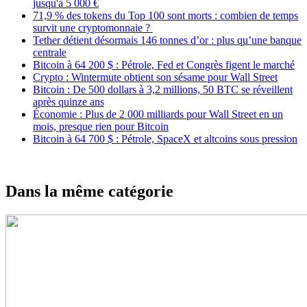
jusqu'à 5 000 €
71,9 % des tokens du Top 100 sont morts : combien de temps
survit une cryptomonnaie ?
Tether détient désormais 146 tonnes d’or : plus qu’une banque
centrale
Bitcoin à 64 200 $ : Pétrole, Fed et Congrès figent le marché
Crypto : Wintermute obtient son sésame pour Wall Street
Bitcoin : De 500 dollars à 3,2 millions, 50 BTC se réveillent
après quinze ans
Économie : Plus de 2 000 milliards pour Wall Street en un
mois, presque rien pour Bitcoin
Bitcoin à 64 700 $ : Pétrole, SpaceX et altcoins sous pression
Dans la même catégorie