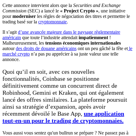
Cette annonce intervient alors que la
Securities and Exchange
Commission
(SEC) a lancé le
« Project Crypto »
, une initiative
pour
moderniser
les règles de négociation des titres et permettre le
trading basé sur la
cryptomonnaie
.
Il s’agit
d’une avancée majeure dans le paysage règlementaire
américain
que toute l’industrie attendait
impatiemment
!
Malheureusement, les
tensions économiques internationales
autour
des droits de douane américains
ont un peu gâché la fête et
le
marché crypto
n’a pas pu apprécier à sa juste valeur une telle
annonce.
Quoi qu’il en soit, avec ces nouvelles
fonctionnalités, Coinbase se positionne
définitivement comme un concurrent direct de
Robinhood, Gemini et Kraken, qui ont également
lancé des offres similaires. La plateforme poursuit
ainsi sa stratégie d’expansion, après avoir
récemment dévoilé le Base App,
une application
tout-en-un pour le trading de cryptomonnaies.
Vous aussi vous sentez qu'un bullrun se prépare ? Ne passez pas à