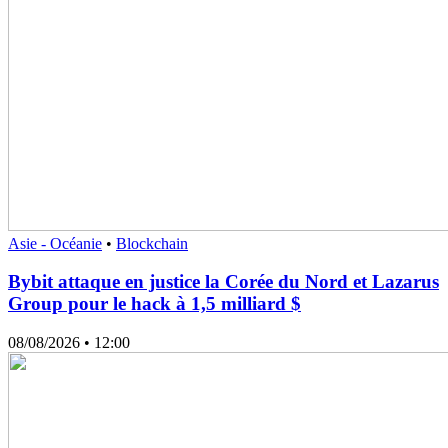
Asie - Océanie
•
Blockchain
Bybit attaque en justice la Corée du Nord et Lazarus
Group pour le hack à 1,5 milliard $
08/08/2026
• 12:00