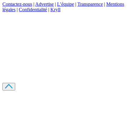
Contactez-nous
|
Advertise
|
L’équipe
|
Transparence
|
Mentions
légales
|
Confidentialité
|
Kryll
Recevez votre guide PDF complet de 39 pages
Comment débuter dans les cryptos en 2026
Recevoir
Oui, j'accepte de recevoir des emails selon votre
politique de confidentialité
.