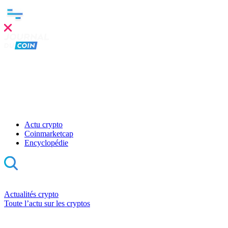
Actu crypto
Coinmarketcap
Encyclopédie
Actualités crypto
Toute l’actu sur les cryptos