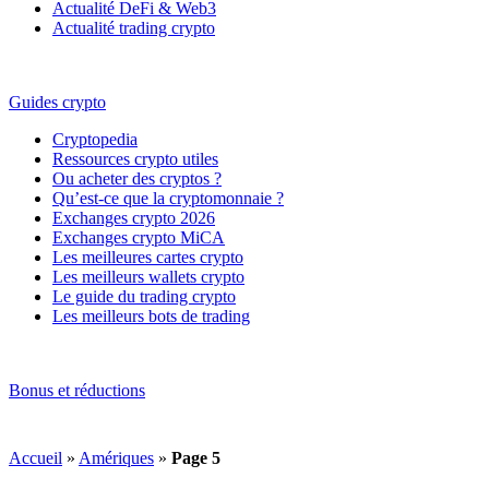
Actualité DeFi & Web3
Actualité trading crypto
Guides crypto
Cryptopedia
Ressources crypto utiles
Ou acheter des cryptos ?
Qu’est-ce que la cryptomonnaie ?
Exchanges crypto 2026
Exchanges crypto MiCA
Les meilleures cartes crypto
Les meilleurs wallets crypto
Le guide du trading crypto
Les meilleurs bots de trading
Bonus et réductions
Accueil
»
Amériques
»
Page 5