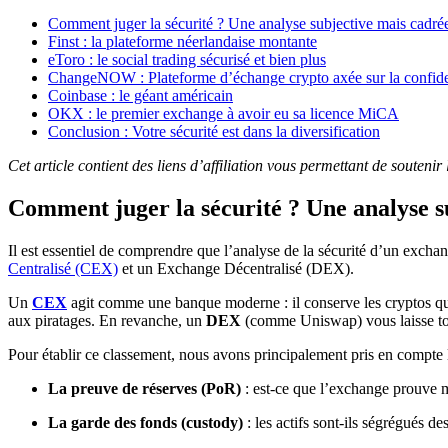
Comment juger la sécurité ? Une analyse subjective mais cadré
Finst : la plateforme néerlandaise montante
eToro : le social trading sécurisé et bien plus
ChangeNOW : Plateforme d’échange crypto axée sur la confiden
Coinbase : le géant américain
OKX : le premier exchange à avoir eu sa licence MiCA
Conclusion : Votre sécurité est dans la diversification
Cet article contient des liens d’affiliation vous permettant de souteni
Comment juger la sécurité ? Une analyse s
Il est essentiel de comprendre que l’analyse de la sécurité d’un exchan
Centralisé (CEX)
et un Exchange Décentralisé (DEX).
Un
CEX
agit comme une banque moderne : il conserve les cryptos que v
aux piratages. En revanche, un
DEX
(comme Uniswap) vous laisse tot
Pour établir ce classement, nous avons principalement pris en compte le
La preuve de réserves (PoR)
: est-ce que l’exchange prouve ma
La garde des fonds (custody)
: les actifs sont-ils ségrégués de