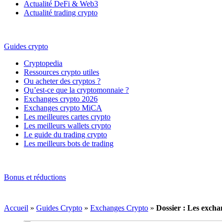
Actualité DeFi & Web3
Actualité trading crypto
Guides crypto
Cryptopedia
Ressources crypto utiles
Ou acheter des cryptos ?
Qu’est-ce que la cryptomonnaie ?
Exchanges crypto 2026
Exchanges crypto MiCA
Les meilleures cartes crypto
Les meilleurs wallets crypto
Le guide du trading crypto
Les meilleurs bots de trading
Bonus et réductions
Accueil
»
Guides Crypto
»
Exchanges Crypto
»
Dossier : Les excha