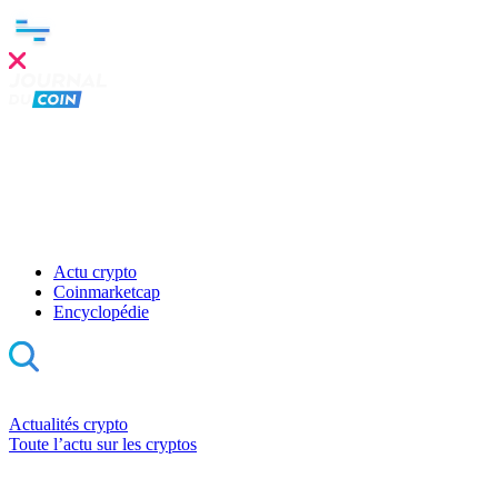
Actu crypto
Coinmarketcap
Encyclopédie
Actualités crypto
Toute l’actu sur les cryptos