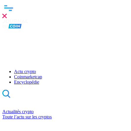
Actu crypto
Coinmarketcap
Encyclopédie
Actualités crypto
Toute l’actu sur les cryptos