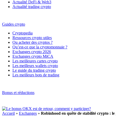
Actualité DeFi & Web3
Actualité trading crypto
Guides crypto
Cryptopedia
Ressources crypto utiles
Ou acheter des cryptos ?
Qu’est-ce que la cryptomonnaie ?
Exchanges crypto 2026
Exchanges crypto MiCA
Les meilleures cartes crypto
Les meilleurs wallets crypto
Le guide du trading crypto
Les meilleurs bots de trading
Bonus et réductions
Accueil
»
Exchanges
»
Robinhood en quête de stabilité crypto : le