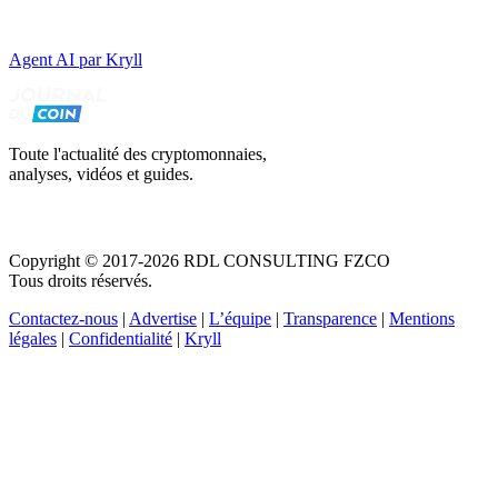
Agent AI par Kryll
Toute l'actualité des cryptomonnaies,
analyses, vidéos et guides.
Copyright © 2017-2026 RDL CONSULTING FZCO
Tous droits réservés.
Contactez-nous
|
Advertise
|
L’équipe
|
Transparence
|
Mentions
légales
|
Confidentialité
|
Kryll
Recevez votre guide PDF complet de 39 pages
Comment débuter dans les cryptos en 2026
Recevoir