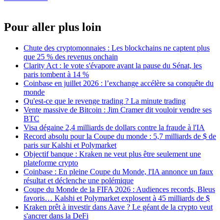
Pour aller plus loin
Chute des cryptomonnaies : Les blockchains ne captent plus
que 25 % des revenus onchain
Clarity Act : le vote s'évapore avant la pause du Sénat, les
paris tombent à 14 %
Coinbase en juillet 2026 : l’exchange accélère sa conquête du
monde
Qu'est-ce que le revenge trading ? La minute trading
Vente massive de Bitcoin : Jim Cramer dit vouloir vendre ses
BTC
Visa dégaine 2,4 milliards de dollars contre la fraude à l'IA
Record absolu pour la Coupe du monde : 5,7 milliards de $ de
paris sur Kalshi et Polymarket
Objectif banque : Kraken ne veut plus être seulement une
plateforme crypto
Coinbase : En pleine Coupe du Monde, l'IA annonce un faux
résultat et déclenche une polémique
Coupe du Monde de la FIFA 2026 : Audiences records, Bleus
favoris… Kalshi et Polymarket explosent à 45 milliards de $
Kraken prêt à investir dans Aave ? Le géant de la crypto veut
s'ancrer dans la DeFi