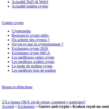
Actualité DeFi & Web3
Actualité trading crypto
Guides crypto
Cryptopedia
Ressources crypto utiles
Ou acheter des cryptos ?
Qu’est-ce que la cryptomonnaie ?
Exchanges crypto 2026
Exchanges crypto MiCA
Les meilleures cartes crypto
Les meilleurs wallets crypto
Le guide du trading crypto
Les meilleurs bots de trading
Bonus et réductions
Accueil
»
Exchanges
»
Guerre anti crypto : Kraken reçoit un sout