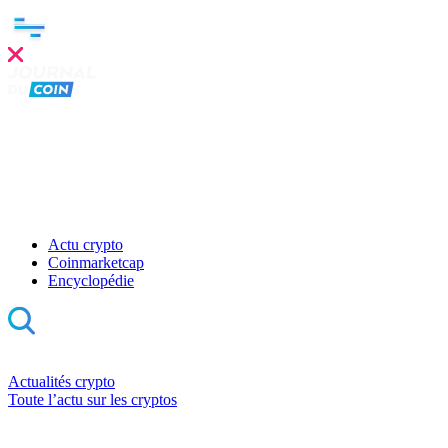
Actu crypto
Coinmarketcap
Encyclopédie
Actualités crypto
Toute l’actu sur les cryptos