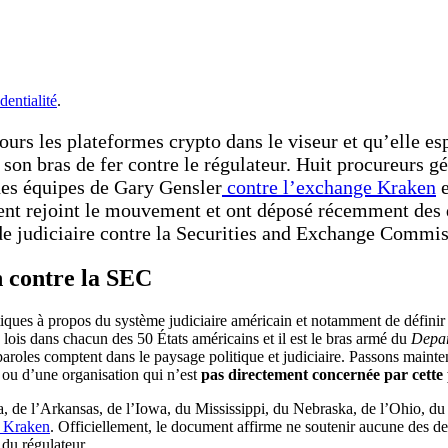
dentialité
.
urs les plateformes crypto dans le viseur et qu’elle esp
s son bras de fer contre le régulateur. Huit procureurs 
 des équipes de Gary Gensler
contre l’exchange Kraken
e
ent rejoint le mouvement et ont déposé récemment des 
nde judiciaire contre la Securities and Exchange Commis
 contre la SEC
ntiques à propos du système judiciaire américain et notamment de définir
s lois dans chacun des 50 États américains et il est le bras armé du
Depar
paroles comptent dans le paysage politique et judiciaire. Passons mainten
 ou d’une organisation qui n’est
pas directement concernée par cette
, de l’Arkansas, de l’Iowa, du Mississippi, du Nebraska, de l’Ohio, d
e Kraken
. Officiellement, le document affirme ne soutenir aucune des deu
du régulateur.