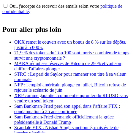
Oui, j'accepte de recevoir des emails selon votre
politique de
confidentialité
.
Pour aller plus loin
OKX remet le couvert avec un bonus de 8 % sur les dépôts,
jusqu'à 5 000 €
71,9 % des tokens du Top 100 sont morts : combien de temps
survit une cryptomonnaie ?
MARA réduit ses réserves de Bitcoin de 29 % et voit son
chiffre d'affaires plonger
STRC : Le pari de Saylor pour ramener son titre à sa valeur
nominale
NFP : l'emploi américain plonge en juillet, Bitcoin refuse de
rejouer le scénario de juin
XRP comme garantie : comment emprunter du RLUSD sans
vendre un seul token
Sam Bankman-Fried perd son appel dans l’affaire FTX :
condamnation à 25 ans confirmée
Sam Bankman-Fried demande officiellement la grâce
présidentielle à Donald Trump
Scandale FTX : Nishad Singh sanctionné, mais évite de
lourdes pénalités