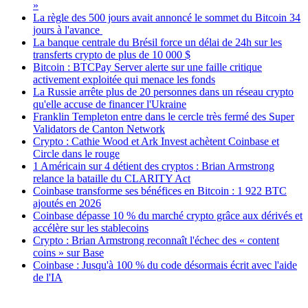
»
La règle des 500 jours avait annoncé le sommet du Bitcoin 34
jours à l'avance
La banque centrale du Brésil force un délai de 24h sur les
transferts crypto de plus de 10 000 $
Bitcoin : BTCPay Server alerte sur une faille critique
activement exploitée qui menace les fonds
La Russie arrête plus de 20 personnes dans un réseau crypto
qu'elle accuse de financer l'Ukraine
Franklin Templeton entre dans le cercle très fermé des Super
Validators de Canton Network
Crypto : Cathie Wood et Ark Invest achètent Coinbase et
Circle dans le rouge
1 Américain sur 4 détient des cryptos : Brian Armstrong
relance la bataille du CLARITY Act
Coinbase transforme ses bénéfices en Bitcoin : 1 922 BTC
ajoutés en 2026
Coinbase dépasse 10 % du marché crypto grâce aux dérivés et
accélère sur les stablecoins
Crypto : Brian Armstrong reconnaît l'échec des « content
coins » sur Base
Coinbase : Jusqu'à 100 % du code désormais écrit avec l'aide
de l'IA