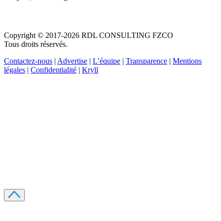
Copyright © 2017-2026 RDL CONSULTING FZCO
Tous droits réservés.
Contactez-nous
|
Advertise
|
L’équipe
|
Transparence
|
Mentions
légales
|
Confidentialité
|
Kryll
Recevez votre guide PDF complet de 39 pages
Comment débuter dans les cryptos en 2026
Recevoir
Oui, j'accepte de recevoir des emails selon votre
politique de confidentialité
.