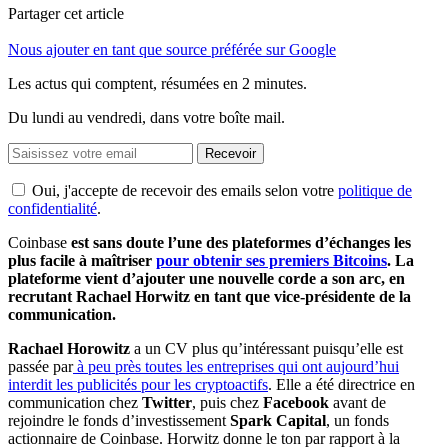
Partager cet article
Nous ajouter en tant que source préférée sur Google
Les actus qui comptent, résumées
en 2 minutes.
Du lundi au vendredi, dans votre boîte mail.
Recevoir
Oui, j'accepte de recevoir des emails selon votre
politique de
confidentialité
.
Coinbase
est sans doute l’une des plateformes d’échanges les
plus facile à maîtriser
pour obtenir ses premiers Bitcoins
. La
plateforme vient d’ajouter une nouvelle corde a son arc, en
recrutant Rachael Horwitz en tant que vice-présidente de la
communication.
Rachael Horowitz
a un CV plus qu’intéressant puisqu’elle est
passée par
à peu près toutes les entreprises qui ont aujourd’hui
interdit les publicités pour les cryptoactifs
. Elle a été directrice en
communication chez
Twitter
, puis chez
Facebook
avant de
rejoindre le fonds d’investissement
Spark Capital
, un fonds
actionnaire de Coinbase. Horwitz donne le ton par rapport à la