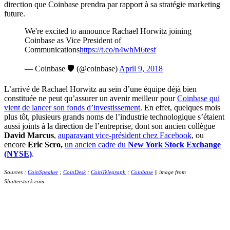
direction que Coinbase prendra par rapport à sa stratégie marketing
future.
We're excited to announce Rachael Horwitz joining
Coinbase as Vice President of
Communications
https://t.co/n4whM6tesf
— Coinbase 🛡️ (@coinbase)
April 9, 2018
L’arrivé de Rachael Horwitz au sein d’une équipe déjà bien
constituée ne peut qu’assurer un avenir meilleur pour
Coinbase qui
vient de lancer son fonds d’investissement
. En effet, quelques mois
plus tôt, plusieurs grands noms de l’industrie technologique s’étaient
aussi joints à la direction de l’entreprise, dont son ancien collègue
David Marcus
,
auparavant vice-président chez Facebook
, ou
encore
Eric Scro,
un ancien cadre du
New York Stock Exchange
(NYSE)
.
Sources :
CoinSpeaker
;
CoinDesk
;
CoinTelegraph
;
Coinbase
|| image from
Shutterstock.com