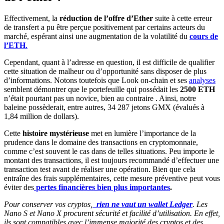
Effectivement, la
réduction de l’offre d’Ether
suite à cette erreur
de transfert a pu être perçue positivement par certains acteurs du
marché, espérant ainsi une augmentation de la volatilité du
cours de
l’ETH
.
Cependant, quant à l’adresse en question, il est difficile de qualifier
cette situation de malheur ou d’opportunité sans disposer de plus
d’informations. Notons toutefois que Look on-chain et ses
analyses
semblent démontrer que le portefeuille qui possédait les
2500 ETH
n’était pourtant pas un novice, bien au contraire . Ainsi, notre
baleine possèderait, entre autres, 34 287 jetons GMX (évalués à
1,84 million de dollars).
Cette
histoire mystérieuse
met en lumière l’importance de la
prudence dans le domaine des transactions en cryptomonnaie,
comme c’est souvent le cas dans de telles situations. Peu importe le
montant des transactions, il est toujours recommandé d’effectuer une
transaction test avant de réaliser une opération. Bien que cela
entraîne des frais supplémentaires, cette mesure préventive peut vous
éviter des
pertes financières bien plus importantes
.
Pour conserver vos cryptos,
rien ne vaut un wallet Ledger
. Les
Nano S et Nano X procurent sécurité et facilité d’utilisation. En effet,
ils sont compatibles avec l’immense majorité des cryptos et des