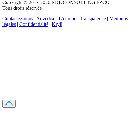
Copyright © 2017-2026 RDL CONSULTING FZCO
Tous droits réservés.
Contactez-nous
|
Advertise
|
L’équipe
|
Transparence
|
Mentions
légales
|
Confidentialité
|
Kryll
Recevez votre guide PDF complet de 39 pages
Comment débuter dans les cryptos en 2026
Recevoir
Oui, j'accepte de recevoir des emails selon votre
politique de confidentialité
.