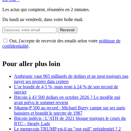
Les actus qui comptent, résumées
en 2 minutes.
Du lundi au vendredi, dans votre boîte mail.
Recevoir
Oui, j'accepte de recevoir des emails selon votre
politique de
confidentialité
.
Pour aller plus loin
Anthropic vaut 965 milliards de dollars et ne peut toujours pas
payer ses propres data centers
L'or bondit de 4,5 %, mais reste à 24 % de son record de
janvier
Bitcoin à 43 500 dollars en octobre 2026 ? Le modèle qui
avait prévu le sommet revient
S&amp;P 500 au record : Michael Burry campe sur ses paris
baissiers et brandit le spectre de 1987
Bitcoin indécis : L’ATH de 2021 bloque toujours le cours du
BTC - Steady Lads
Le memecoin TRUMP est-il un "rug pull" présidentiel ? 2