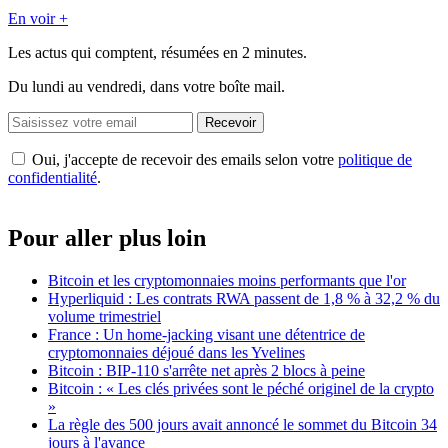
En voir +
Les actus qui comptent, résumées
en 2 minutes.
Du lundi au vendredi, dans votre boîte mail.
Recevoir
Oui, j'accepte de recevoir des emails selon votre
politique de
confidentialité
.
Pour aller plus loin
Bitcoin et les cryptomonnaies moins performants que l'or
Hyperliquid : Les contrats RWA passent de 1,8 % à 32,2 % du
volume trimestriel
France : Un home-jacking visant une détentrice de
cryptomonnaies déjoué dans les Yvelines
Bitcoin : BIP-110 s'arrête net après 2 blocs à peine
Bitcoin : « Les clés privées sont le péché originel de la crypto
»
La règle des 500 jours avait annoncé le sommet du Bitcoin 34
jours à l'avance