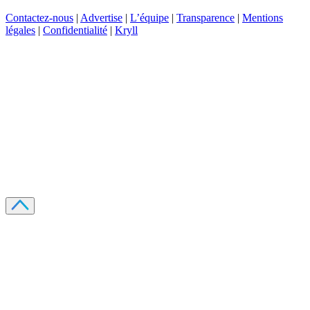
Contactez-nous
|
Advertise
|
L’équipe
|
Transparence
|
Mentions
légales
|
Confidentialité
|
Kryll
Recevez votre guide PDF complet de 39 pages
Comment débuter dans les cryptos en 2026
Recevoir
Oui, j'accepte de recevoir des emails selon votre
politique de confidentialité
.