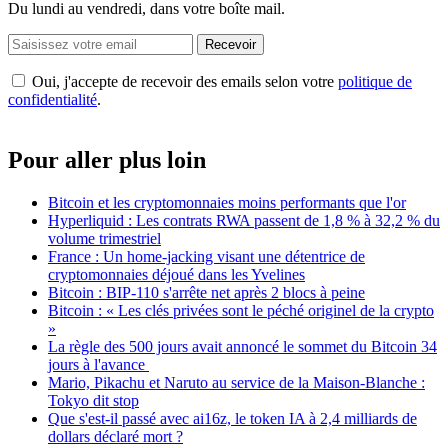
Du lundi au vendredi, dans votre boîte mail.
Recevoir
Oui, j'accepte de recevoir des emails selon votre
politique de
confidentialité
.
Pour aller plus loin
Bitcoin et les cryptomonnaies moins performants que l'or
Hyperliquid : Les contrats RWA passent de 1,8 % à 32,2 % du
volume trimestriel
France : Un home-jacking visant une détentrice de
cryptomonnaies déjoué dans les Yvelines
Bitcoin : BIP-110 s'arrête net après 2 blocs à peine
Bitcoin : « Les clés privées sont le péché originel de la crypto
»
La règle des 500 jours avait annoncé le sommet du Bitcoin 34
jours à l'avance
Mario, Pikachu et Naruto au service de la Maison-Blanche :
Tokyo dit stop
Que s'est-il passé avec ai16z, le token IA à 2,4 milliards de
dollars déclaré mort ?