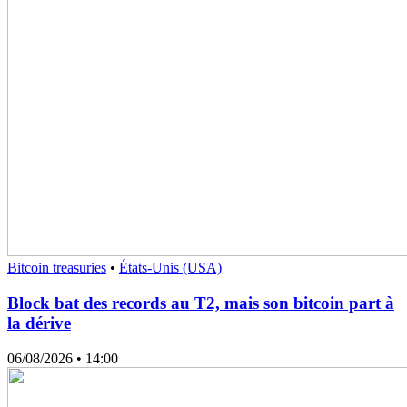
Bitcoin treasuries
•
États-Unis (USA)
Block bat des records au T2, mais son bitcoin part à
la dérive
06/08/2026
• 14:00