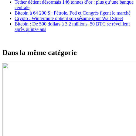
Tether détient désormais 146 tonnes d’or : plus qu’une banque
centrale
Bitcoin à 64 200 $ : Pétrole, Fed et Congrès figent le marché
Crypto : Wintermute obtient son sésame pour Wall Street
Bitcoin : De 500 dollars à 3,2 millions, 50 BTC se réveillent
après quinze ans
Dans la même catégorie