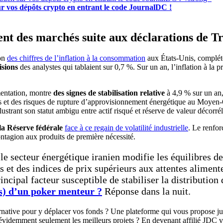
r vos dépôts crypto en entrant le code JournalDC !
ent des marchés suite aux déclarations de 
ion
des chiffres de l’inflation à la consommation
aux États-Unis, complétés
isions
des analystes qui tablaient sur 0,7 %. Sur un an, l’inflation à la p
mentation, montre
des signes de stabilisation relative
à 4,9 % sur un an,
 et des risques de rupture d’approvisionnement énergétique au Moyen-O
illustrant son statut ambigu entre actif risqué et réserve de valeur décorré
 la Réserve fédérale
face à ce regain de volatilité industrielle
. Le renfor
ntagion aux produits de première nécessité.
le secteur énergétique iranien modifie les équilibres 
t des indices de prix supérieurs aux attentes alimente 
incipal facteur susceptible de stabiliser la distribution
ois) d’un poker menteur ?
Réponse dans la nuit.
ernative pour y déplacer vos fonds ? Une plateforme qui vous propose 
 évidemment seulement les meilleurs projets ? En devenant affilié JDC v