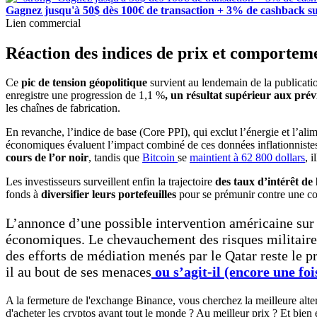
Gagnez jusqu'à 50$ dès 100€ de transaction + 3% de cashback su
Lien commercial
Réaction des indices de prix et comportem
Ce
pic de tension géopolitique
survient au lendemain de la publicat
enregistre une progression de 1,1 %
, un résultat supérieur aux prév
les chaînes de fabrication.
En revanche, l’indice de base (Core PPI), qui exclut l’énergie et l’ali
économiques évaluent l’impact combiné de ces données inflationnistes
cours de l’or noir
, tandis que
Bitcoin
se
maintient à 62 800 dollars
, 
Les investisseurs surveillent enfin la trajectoire
des taux d’intérêt de
fonds à
diversifier leurs portefeuilles
pour se prémunir contre une co
L’annonce d’une possible intervention américaine sur 
économiques. Le chevauchement des risques militaires e
des efforts de médiation menés par le Qatar reste le pr
il au bout de ses menaces
ou s’agit-il (encore une f
A la fermeture de l'exchange Binance, vous cherchez la meilleure alt
d'acheter les cryptos avant tout le monde ? Au meilleur prix ? Et bien