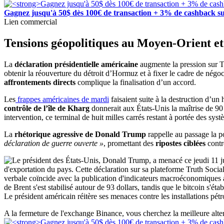
Gagnez jusqu'à 50$ dès 100€ de transaction + 3% de cashback su
Lien commercial
Tensions géopolitiques au Moyen-Orient et
La
déclaration présidentielle américaine
augmente la pression sur T
obtenir la réouverture du détroit d’Hormuz et à fixer le cadre de négo
affrontements directs
complique la finalisation d’un accord.
Les
frappes américaines de mardi
faisaient suite à la destruction d’u
contrôle de l’île de Kharg
donnerait aux États-Unis la maîtrise de 90 
intervention, ce terminal de huit milles carrés restant à portée des syst
La
rhétorique agressive de Donald Trump
rappelle au passage la 
déclaration de guerre ouverte »
, promettant des
ripostes ciblées
contr
Le président américain réitère ses menaces contre les installations pétr
A la fermeture de l'exchange Binance, vous cherchez la meilleure alt