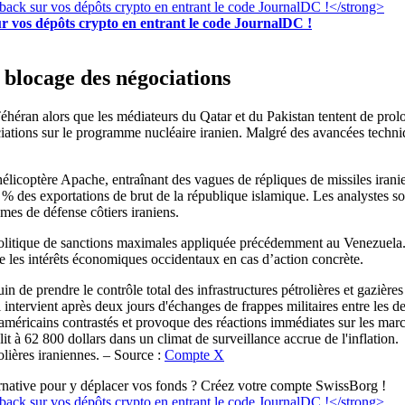
r vos dépôts crypto en entrant le code JournalDC !
 blocage des négociations
éhéran alors que les médiateurs du Qatar et du Pakistan tentent de prolo
ciations sur le programme nucléaire iranien. Malgré des avancées techniq
n hélicoptère Apache, entraînant des vagues de répliques de missiles ira
% des exportations de brut de la république islamique. Les analystes sou
èmes de défense côtiers iraniens.
politique de sanctions maximales appliquée précédemment au Venezuela. 
e les intérêts économiques occidentaux en cas d’action concrète.
olières iraniennes. – Source :
Compte X
ernative pour y déplacer vos fonds ? Créez votre compte SwissBorg !