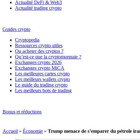
Actualité DeFi & Web3
Actualité trading crypto
Guides crypto
Cryptopedia
Ressources crypto utiles
Ou acheter des cryptos ?
Qu’est-ce que la cryptomonnaie ?
Exchanges crypto 2026
Exchanges crypto MiCA
Les meilleures cartes crypto
Les meilleurs wallets crypto
Le guide du trading crypto
Les meilleurs bots de trading
Bonus et réductions
Accueil
»
Économie
»
Trump menace de s’emparer du pétrole irani