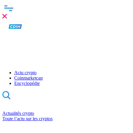
Actu crypto
Coinmarketcap
Encyclopédie
Actualités crypto
Toute l’actu sur les cryptos