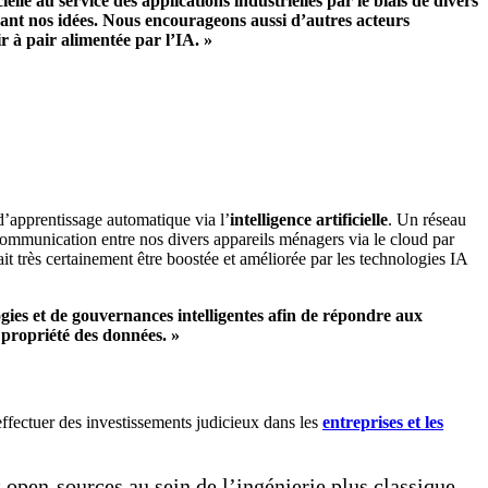
elle au service des applications industrielles par le biais de divers
eant nos idées. Nous encourageons aussi d’autres acteurs
r à pair alimentée par l’IA. »
d’apprentissage automatique via l’
intelligence artificielle
. Un réseau
communication entre nos divers appareils ménagers via le cloud par
t très certainement être boostée et améliorée par les technologies IA
logies et de gouvernances intelligentes afin de répondre aux
 propriété des données. »
fectuer des investissements judicieux dans les
entreprises et les
 open-sources au sein de l’ingénierie plus classique.