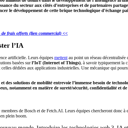
 millions de dollars dans le développement de l’intelligence artifici
ssance du secteur aux côtés d’entreprises et de partenaires partag
uencer le développement de cette brique technologique d’échange pai
de frais offerts (lien commercial) <<
ter l’IA
nce artificielle. Leurs équipes
mettent
au point un réseau décentralisée 
lutions basées sur
l’IoT (Internet of Things)
, à savoir typiquement la 
elles dédiées aux applications industrielles. Une mécanique qui pourrai
le et des solutions de mobilité entrevoie l’immense besoin de techno
eux, notamment en matière de sureté/sécurité, confidentialité et de
 membres de Bosch et de Fetch.AI. Leurs équipes chercheront donc à ef
e en plein boom.
 nouveau monde. Introduire les technologies web 3, IA et