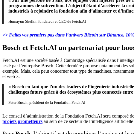
« Sur une période de 3 ans, nos équipes vont injecter près de 100
programmes de subvention. L’objectif étant d’accélérer la croi
industriels à rejoindre la fondation afin d’alimenter et d’infl
Humayun Sheikh, fondateur et CEO de Fetch.AI
>> Faites vos premiers pas dans l’univers Bitcoin sur Binance, 10% 
Bosch et Fetch.AI un partenariat pour boos
Fetch.AI est une société basée à Cambridge spécialisée dans l’intellige
testé par l’entreprise Bosch. Cette dernière propose notamment des so
exemple. Mais, cela peut concerner tout type de machines, notamment c
et web 3.
« Bosch en tant que l’un des leaders de l’ingénierie industriel
challenges futurs grâce à des écosystèmes plus connectés entre 
Peter Busch, président de la Fondation Fetch.AI
Le conseil d’administration de la Fondation Fetch.AI sera composé de
projets prometteurs
au sein de ce secteur de l’intelligence artificiell
Pour
Bosch
, l’objectif est de combiner l’ancien et le