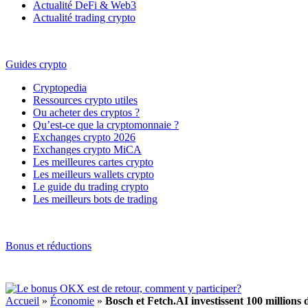
Actualité DeFi & Web3
Actualité trading crypto
Guides crypto
Cryptopedia
Ressources crypto utiles
Ou acheter des cryptos ?
Qu’est-ce que la cryptomonnaie ?
Exchanges crypto 2026
Exchanges crypto MiCA
Les meilleures cartes crypto
Les meilleurs wallets crypto
Le guide du trading crypto
Les meilleurs bots de trading
Bonus et réductions
Accueil
»
Économie
»
Bosch et Fetch.AI investissent 100 millions 