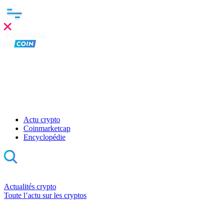
Actu crypto
Coinmarketcap
Encyclopédie
Actualités crypto
Toute l’actu sur les cryptos