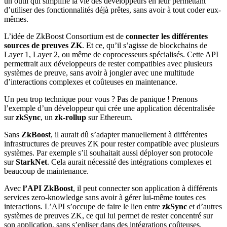
un outil qui simplifie la vie des développeurs en leur permettant
d’utiliser des fonctionnalités déjà prêtes, sans avoir à tout coder eux-
mêmes.
L’idée de ZkBoost Consortium est de
connecter les différentes
sources de preuves ZK
. Et ce, qu’il s’agisse de blockchains de
Layer 1, Layer 2, ou même de coprocesseurs spécialisés. Cette API
permettrait aux développeurs de rester compatibles avec plusieurs
systèmes de preuve, sans avoir à jongler avec une multitude
d’interactions complexes et coûteuses en maintenance.
Un peu trop technique pour vous ? Pas de panique ! Prenons
l’exemple d’un développeur qui crée une application décentralisée
sur
zkSync
, un
zk-rollup
sur Ethereum.
Sans
ZkBoost
, il aurait dû s’adapter manuellement à différentes
infrastructures de preuves ZK pour rester compatible avec plusieurs
systèmes. Par exemple s’il souhaitait aussi déployer son protocole
sur
StarkNet
. Cela aurait nécessité des intégrations complexes et
beaucoup de maintenance.
Avec
l’API ZkBoost
, il peut connecter son application à différents
services zero-knowledge sans avoir à gérer lui-même toutes ces
interactions. L’API s’occupe de faire le lien entre
zkSync
et d’autres
systèmes de preuves ZK, ce qui lui permet de rester concentré sur
son application, sans s’enliser dans des intégrations coûteuses.