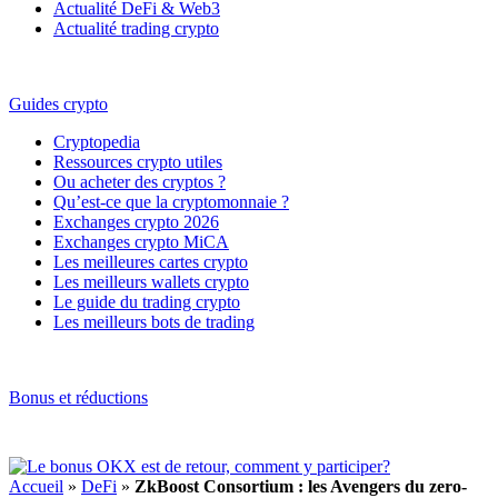
Actualité DeFi & Web3
Actualité trading crypto
Guides crypto
Cryptopedia
Ressources crypto utiles
Ou acheter des cryptos ?
Qu’est-ce que la cryptomonnaie ?
Exchanges crypto 2026
Exchanges crypto MiCA
Les meilleures cartes crypto
Les meilleurs wallets crypto
Le guide du trading crypto
Les meilleurs bots de trading
Bonus et réductions
Accueil
»
DeFi
»
ZkBoost Consortium : les Avengers du zero-