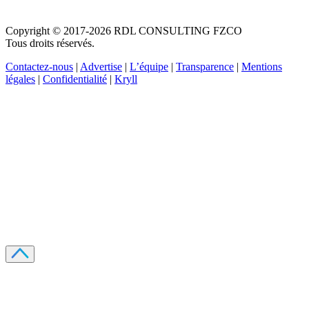
Copyright © 2017-2026 RDL CONSULTING FZCO
Tous droits réservés.
Contactez-nous
|
Advertise
|
L’équipe
|
Transparence
|
Mentions
légales
|
Confidentialité
|
Kryll
Recevez votre guide PDF complet de 39 pages
Comment débuter dans les cryptos en 2026
Recevoir
Oui, j'accepte de recevoir des emails selon votre
politique de confidentialité
.