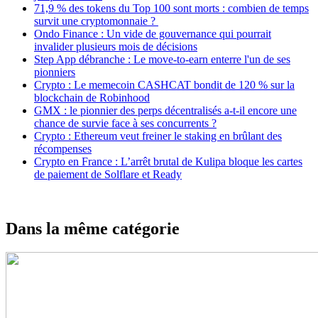
71,9 % des tokens du Top 100 sont morts : combien de temps
survit une cryptomonnaie ?
Ondo Finance : Un vide de gouvernance qui pourrait
invalider plusieurs mois de décisions
Step App débranche : Le move-to-earn enterre l'un de ses
pionniers
Crypto : Le memecoin CASHCAT bondit de 120 % sur la
blockchain de Robinhood
GMX : le pionnier des perps décentralisés a-t-il encore une
chance de survie face à ses concurrents ?
Crypto : Ethereum veut freiner le staking en brûlant des
récompenses
Crypto en France : L’arrêt brutal de Kulipa bloque les cartes
de paiement de Solflare et Ready
Dans la même catégorie