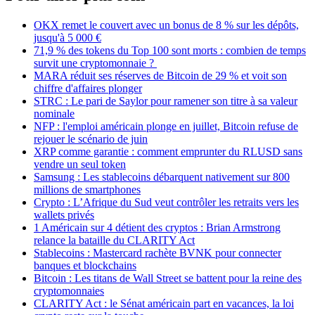
OKX remet le couvert avec un bonus de 8 % sur les dépôts,
jusqu'à 5 000 €
71,9 % des tokens du Top 100 sont morts : combien de temps
survit une cryptomonnaie ?
MARA réduit ses réserves de Bitcoin de 29 % et voit son
chiffre d'affaires plonger
STRC : Le pari de Saylor pour ramener son titre à sa valeur
nominale
NFP : l'emploi américain plonge en juillet, Bitcoin refuse de
rejouer le scénario de juin
XRP comme garantie : comment emprunter du RLUSD sans
vendre un seul token
Samsung : Les stablecoins débarquent nativement sur 800
millions de smartphones
Crypto : L’Afrique du Sud veut contrôler les retraits vers les
wallets privés
1 Américain sur 4 détient des cryptos : Brian Armstrong
relance la bataille du CLARITY Act
Stablecoins : Mastercard rachète BVNK pour connecter
banques et blockchains
Bitcoin : Les titans de Wall Street se battent pour la reine des
cryptomonnaies
CLARITY Act : le Sénat américain part en vacances, la loi