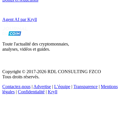
Agent AI par Kryll
Toute l'actualité des cryptomonnaies,
analyses, vidéos et guides.
Copyright © 2017-2026 RDL CONSULTING FZCO
Tous droits réservés.
Contactez-nous
|
Advertise
|
L’équipe
|
Transparence
|
Mentions
légales
|
Confidentialité
|
Kryll
Recevez votre guide PDF complet de 39 pages
Comment débuter dans les cryptos en 2026
Recevoir