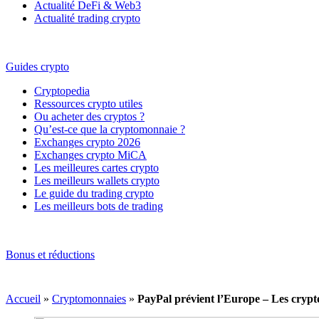
Actualité DeFi & Web3
Actualité trading crypto
Guides crypto
Cryptopedia
Ressources crypto utiles
Ou acheter des cryptos ?
Qu’est-ce que la cryptomonnaie ?
Exchanges crypto 2026
Exchanges crypto MiCA
Les meilleures cartes crypto
Les meilleurs wallets crypto
Le guide du trading crypto
Les meilleurs bots de trading
Bonus et réductions
Accueil
»
Cryptomonnaies
»
PayPal prévient l’Europe – Les crypt