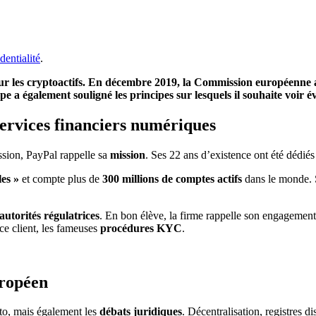
dentialité
.
our les cryptoactifs. En décembre 2019, la Commission européenne 
pe a également souligné les principes sur lesquels il souhaite voir 
services financiers numériques
sion, PayPal rappelle sa
mission
. Ses 22 ans d’existence ont été dédié
les »
et compte plus de
300 millions de comptes actifs
dans le monde. S
autorités régulatrices
. En bon élève, la firme rappelle son engagement 
ce client, les fameuses
procédures KYC
.
uropéen
pto, mais également les
débats juridiques
. Décentralisation, registres di