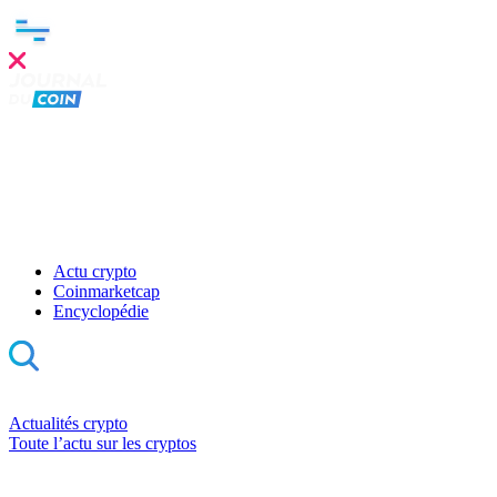
Actu crypto
Coinmarketcap
Encyclopédie
Actualités crypto
Toute l’actu sur les cryptos