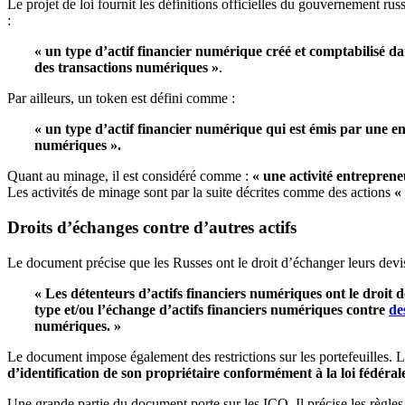
Le projet de loi fournit les définitions officielles du gouvernement ru
:
« un type d’actif financier numérique créé et comptabilisé da
des transactions numériques »
.
Par ailleurs, un token est défini comme :
« un type d’actif financier numérique qui est émis par une en
numériques ».
Quant au minage, il est considéré comme :
« une activité entrepren
Les activités de minage sont par la suite décrites comme des actions
«
Droits d’échanges contre d’autres actifs
Le document précise que les Russes ont le droit d’échanger leurs devi
« Les détenteurs d’actifs financiers numériques ont le droit 
type et/ou l’échange d’actifs financiers numériques contre
de
numériques. »
Le document impose également des restrictions sur les portefeuilles. Le
d’identification de son propriétaire conformément à la loi fédéral
Une grande partie du document porte sur les ICO. Il précise les règles