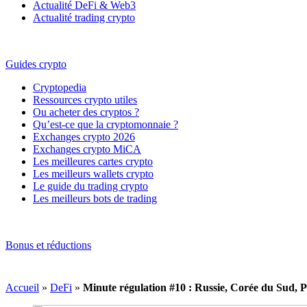
Actualité DeFi & Web3
Actualité trading crypto
Guides crypto
Cryptopedia
Ressources crypto utiles
Ou acheter des cryptos ?
Qu’est-ce que la cryptomonnaie ?
Exchanges crypto 2026
Exchanges crypto MiCA
Les meilleures cartes crypto
Les meilleurs wallets crypto
Le guide du trading crypto
Les meilleurs bots de trading
Bonus et réductions
Accueil
»
DeFi
»
Minute régulation #10 : Russie, Corée du Sud, P