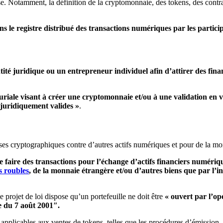
sse. Notamment, la définition de la cryptomonnaie, des tokens, des contra
ns le registre distribué des transactions numériques par les partic
tité juridique ou un entrepreneur individuel afin d’attirer des fina
euriale visant à créer une cryptomonnaie et/ou à une validation e
 juridiquement valides »
.
ses cryptographiques contre d’autres actifs numériques et pour de la mon
de faire des transactions pour l’échange d’actifs financiers numéri
s roubles
, de la monnaie étrangère et/ou d’autres biens que par l’i
 projet de loi dispose qu’un portefeuille ne doit être
« ouvert par l’op
e du 7 août 2001″.
 applicables aux ventes de tokens, telles que les procédures d’émission,