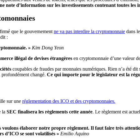
ne note d’information sur les investissements contenant toutes les i
ptomonnaies
affirmé que le gouvernement
ne va pas interdire la cryptomonnaie
dans le
it :
ryptomonnaie. »
Kim Dong Yeon
merce illégal de devises étrangères
en cryptomonnaie d’une valeur d
ciétés
coupables de fraudes par monnaies numériques. Rien n’a été dit sur
 a profondément changé.
Ce qui importe pour le législateur est la régu
ille sur une
réglementation des ICO et des cryptomonnaies.
e la
SEC finalisera les
règlements cette année
. Le règlement est actu
ulons élaborer notre propre règlement. Il faut faire très attention
s d’ICO se sont volatilisés »
Emilio Aquino