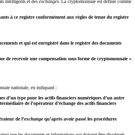
ts intelligents et des
exchanges
. La cryptomonnaie est définie comme
ipants à ce registre conformément aux règles de tenue du registre
ncements et qui est enregistré dans le registre des documents
n vue de recevoir une compensation sous forme de cryptomonnaie »
.
naie nationale, en indiquant :
ques d’un type pour les actifs financiers numériques d’un autre
ntermédiaire de l’opérateur d’échange des actifs financiers
érateur de l’
exchange
qu’après avoir passé les procédures
 ainsi que les documents et informations qui doivent être divulgués