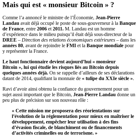
Mais qui est « monsieur Bitcoin » ?
Comme l’a annoncé le ministre de l’Économie,
Jean-Pierre
Landau
avait déjà occupé le poste de sous-gouverneur à la
Banque
de France
, entre
2006
et
2011.
M. Landau est un homme
d’expérience dans le milieu puisqu’il était déjà sous-directeur de la
DREE
–
Direction des relations économiques extérieures
– dans les
années 80
, avant de rejoindre le
FMI
et la
Banque mondiale
pour
y représenter la France.
Le haut fonctionnaire devient aujourd’hui « monsieur
Bitcoin », lui qui étudie les risques liés au Bitcoin depuis
quelques années déjà.
On se rappelle d’ailleurs de ses déclarations
datant de 2014, qualifiant la monnaie de
« tulipe du XXIe siècle »
.
Ravi d’avoir ainsi obtenu la confiance du gouvernement pour un
sujet aussi important que le Bitcoin,
Jean-Pierre Landau
donne un
peu plus de précision sur son nouveau rôle :
« Cette mission me proposera des réorientations sur
l’évolution de la réglementation pour mieux en maîtriser le
développement, empêcher leur utilisation à des fins
d’évasion fiscale, de blanchiment ou de financements
d’activités criminelles ou de terrorisme. »