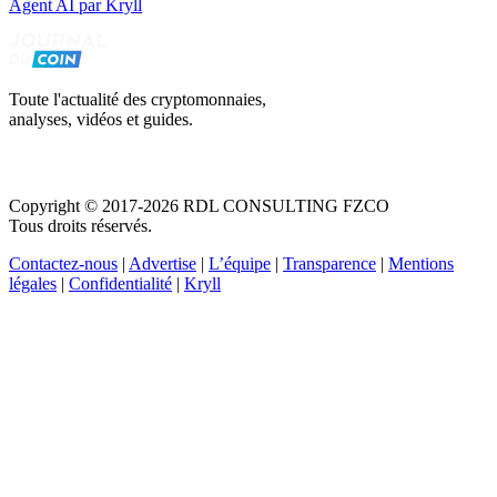
Agent AI par Kryll
Toute l'actualité des cryptomonnaies,
analyses, vidéos et guides.
Copyright © 2017-2026 RDL CONSULTING FZCO
Tous droits réservés.
Contactez-nous
|
Advertise
|
L’équipe
|
Transparence
|
Mentions
légales
|
Confidentialité
|
Kryll
Recevez votre guide PDF complet de 39 pages
Comment débuter dans les cryptos en 2026
Recevoir
Oui, j'accepte de recevoir des emails selon votre
politique de confidentialité
.