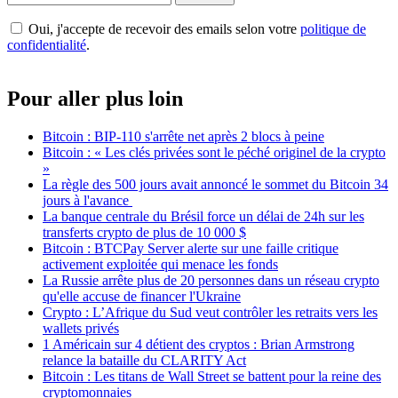
Oui, j'accepte de recevoir des emails selon votre
politique de
confidentialité
.
Pour aller plus loin
Bitcoin : BIP-110 s'arrête net après 2 blocs à peine
Bitcoin : « Les clés privées sont le péché originel de la crypto
»
La règle des 500 jours avait annoncé le sommet du Bitcoin 34
jours à l'avance
La banque centrale du Brésil force un délai de 24h sur les
transferts crypto de plus de 10 000 $
Bitcoin : BTCPay Server alerte sur une faille critique
activement exploitée qui menace les fonds
La Russie arrête plus de 20 personnes dans un réseau crypto
qu'elle accuse de financer l'Ukraine
Crypto : L’Afrique du Sud veut contrôler les retraits vers les
wallets privés
1 Américain sur 4 détient des cryptos : Brian Armstrong
relance la bataille du CLARITY Act
Bitcoin : Les titans de Wall Street se battent pour la reine des
cryptomonnaies